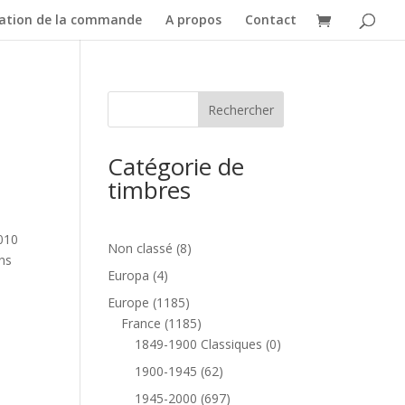
dation de la commande
A propos
Contact
Catégorie de
timbres
2010
8
Non classé
8
ns
produits
4
Europa
4
produits
1185
Europe
1185
produits
1185
France
1185
produits
0
1849-1900 Classiques
0
produit
62
1900-1945
62
produits
697
1945-2000
697