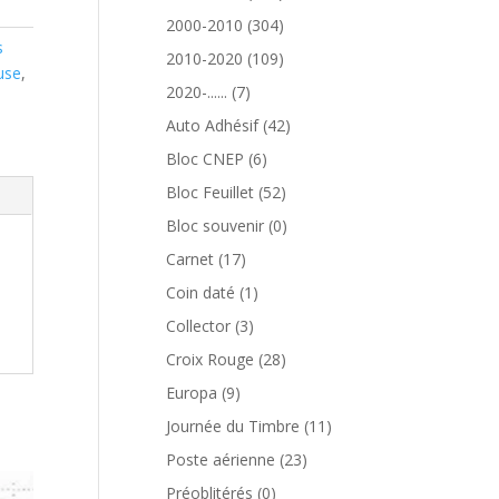
produits
304
2000-2010
304
s
produits
109
2010-2020
109
use
,
produits
7
2020-......
7
produits
42
Auto Adhésif
42
produits
6
Bloc CNEP
6
produits
52
Bloc Feuillet
52
produits
0
Bloc souvenir
0
produit
17
Carnet
17
produits
1
Coin daté
1
produit
3
Collector
3
produits
28
Croix Rouge
28
produits
9
Europa
9
produits
11
Journée du Timbre
11
produits
23
Poste aérienne
23
produits
0
Préoblitérés
0