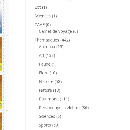
produit
1
Lot
1
produit
1
Sciences
1
produit
0
TAAF
0
produit
0
Carnet de voyage
0
produit
442
Thématiques
442
15
produits
Animaux
15
produits
133
Art
133
produits
1
Faune
1
produit
10
Flore
10
produits
58
Histoire
58
produits
13
Nature
13
produits
111
Patrimone
111
produits
86
Personnages célèbres
86
produits
6
Sciences
6
produits
53
Sports
53