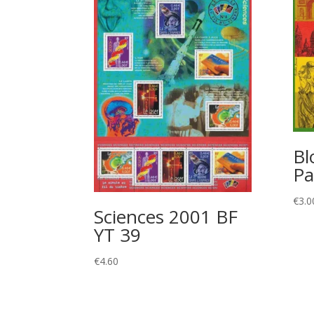
Bl
Pa
€
3.0
Sciences 2001 BF
YT 39
€
4.60