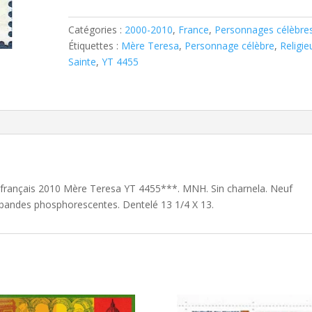
français
2010
Catégories :
2000-2010
,
France
,
Personnages célèbre
Mère
Étiquettes :
Mère Teresa
,
Personnage célèbre
,
Religie
Teresa
Sainte
,
YT 4455
YT
4455**
 français 2010 Mère Teresa YT 4455***. MNH. Sin charnela. Neuf
x bandes phosphorescentes. Dentelé 13 1/4 X 13.