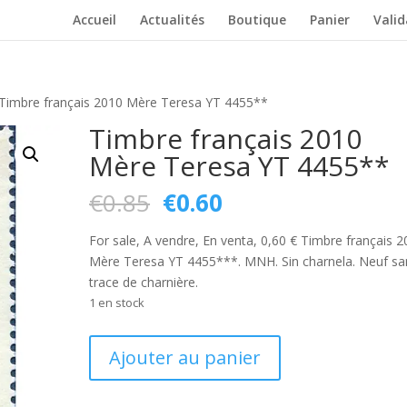
Accueil
Actualités
Boutique
Panier
Vali
Timbre français 2010 Mère Teresa YT 4455**
Timbre français 2010
Mère Teresa YT 4455**
Le
Le
€
0.85
€
0.60
prix
prix
initial
actuel
For sale, A vendre, En venta, 0,60 € Timbre français 
était :
est :
Mère Teresa YT 4455***. MNH. Sin charnela. Neuf sa
€0.85.
€0.60.
trace de charnière.
1 en stock
quantité
Ajouter au panier
de
Timbre