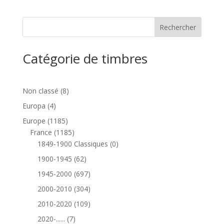
Catégorie de timbres
8
Non classé
8
produits
4
Europa
4
produits
1185
Europe
1185
produits
1185
France
1185
produits
0
1849-1900 Classiques
0
produit
62
1900-1945
62
produits
697
1945-2000
697
produits
304
2000-2010
304
produits
109
2010-2020
109
produits
7
2020-......
7