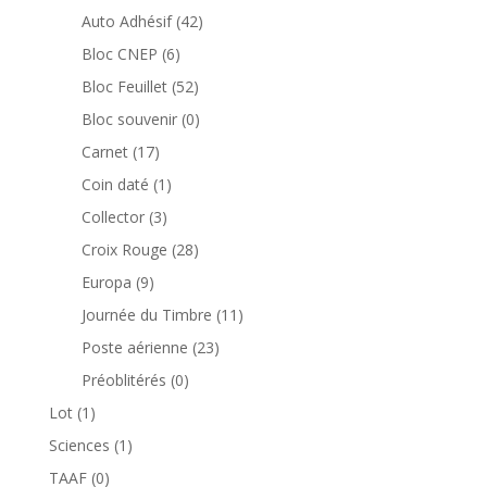
produits
42
Auto Adhésif
42
produits
6
Bloc CNEP
6
produits
52
Bloc Feuillet
52
produits
0
Bloc souvenir
0
produit
17
Carnet
17
produits
1
Coin daté
1
produit
3
Collector
3
produits
28
Croix Rouge
28
produits
9
Europa
9
produits
11
Journée du Timbre
11
produits
23
Poste aérienne
23
produits
0
Préoblitérés
0
produit
1
Lot
1
produit
1
Sciences
1
produit
0
TAAF
0