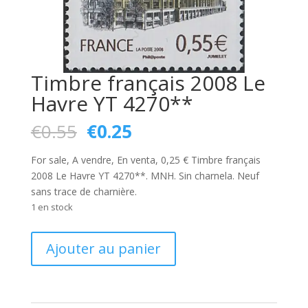
Timbre français 2008 Le
Havre YT 4270**
Le
Le
€
0.55
€
0.25
prix
prix
initial
actuel
For sale, A vendre, En venta, 0,25 € Timbre français
était :
est :
2008 Le Havre YT 4270**. MNH. Sin charnela. Neuf
€0.55.
€0.25.
sans trace de charnière.
1 en stock
quantité
Ajouter au panier
de
Timbre
français
2008