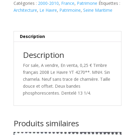
Catégories :
2000-2010
,
France
,
Patrimone
Étiquettes :
Le
Architecture
,
Le Havre
,
Patrimoine
,
Seine Maritime
Havre
YT
4270**
Description
Description
For sale, A vendre, En venta, 0,25 € Timbre
français 2008 Le Havre YT 4270**. MNH. Sin
charnela. Neuf sans trace de charnière. Taille
douce et offset. Deux bandes
phosphorescentes. Dentelé 13 1/4.
Produits similaires