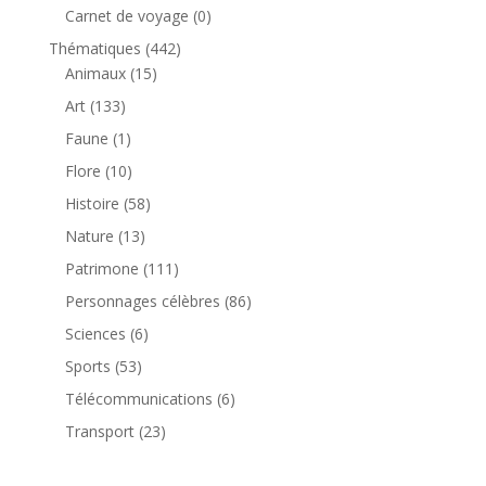
produit
0
Carnet de voyage
0
produit
442
Thématiques
442
15
produits
Animaux
15
produits
133
Art
133
produits
1
Faune
1
produit
10
Flore
10
produits
58
Histoire
58
produits
13
Nature
13
produits
111
Patrimone
111
produits
86
Personnages célèbres
86
produits
6
Sciences
6
produits
53
Sports
53
produits
6
Télécommunications
6
produits
23
Transport
23
produits