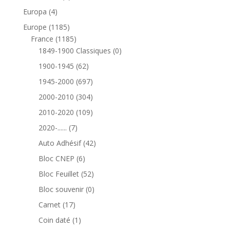
produits
4
Europa
4
produits
1185
Europe
1185
produits
1185
France
1185
produits
0
1849-1900 Classiques
0
produit
62
1900-1945
62
produits
697
1945-2000
697
produits
304
2000-2010
304
produits
109
2010-2020
109
produits
7
2020-......
7
produits
42
Auto Adhésif
42
produits
6
Bloc CNEP
6
produits
52
Bloc Feuillet
52
produits
0
Bloc souvenir
0
produit
17
Carnet
17
produits
1
Coin daté
1