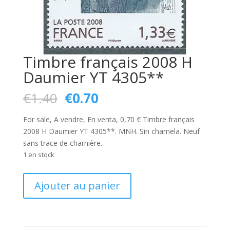
Timbre français 2008 H
Daumier YT 4305**
Le
Le
€
1.40
€
0.70
prix
prix
initial
actuel
For sale, A vendre, En venta, 0,70 € Timbre français
était :
est :
2008 H Daumier YT 4305**. MNH. Sin charnela. Neuf
€1.40.
€0.70.
sans trace de charnière.
1 en stock
quantité
Ajouter au panier
de
Timbre
français
2008