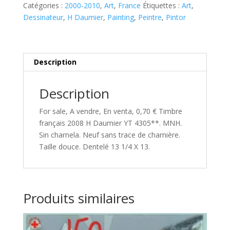
Catégories :
2000-2010
,
Art
,
France
Étiquettes :
Art
,
H
Dessinateur
,
H Daumier
,
Painting
,
Peintre
,
Pintor
Daumier
YT
4305**
Description
Description
For sale, A vendre, En venta, 0,70 € Timbre
français 2008 H Daumier YT 4305**. MNH.
Sin charnela. Neuf sans trace de charnière.
Taille douce. Dentelé 13 1/4 X 13.
Produits similaires