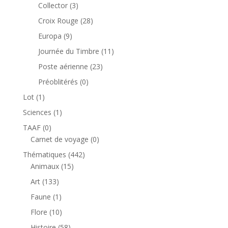
produit
3
Collector
3
produits
28
Croix Rouge
28
produits
9
Europa
9
produits
11
Journée du Timbre
11
produits
23
Poste aérienne
23
produits
0
Préoblitérés
0
produit
1
Lot
1
produit
1
Sciences
1
produit
0
TAAF
0
produit
0
Carnet de voyage
0
produit
442
Thématiques
442
15
produits
Animaux
15
produits
133
Art
133
produits
1
Faune
1
produit
10
Flore
10
produits
58
Histoire
58