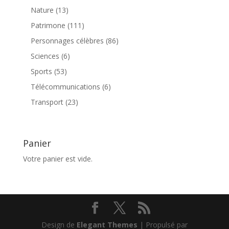
produits
13
Nature
13
produits
111
Patrimone
111
produits
86
Personnages célèbres
86
produits
6
Sciences
6
produits
53
Sports
53
produits
6
Télécommunications
6
produits
23
Transport
23
produits
Panier
Votre panier est vide.
Design de
Elegant Themes
| Propulsé par