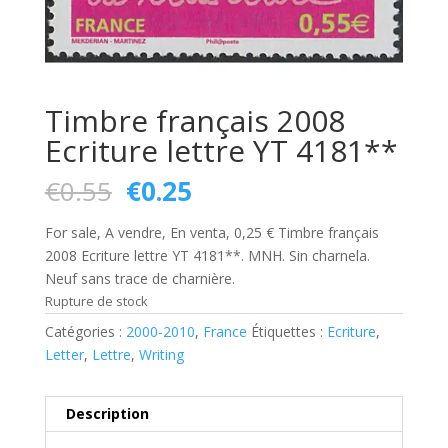
Timbre français 2008
Ecriture lettre YT 4181**
Le
Le
€
0.55
€
0.25
prix
prix
initial
actuel
For sale, A vendre, En venta, 0,25 € Timbre français
était :
est :
2008 Ecriture lettre YT 4181**. MNH. Sin charnela.
€0.55.
€0.25.
Neuf sans trace de charnière.
Rupture de stock
Catégories :
2000-2010
,
France
Étiquettes :
Ecriture
,
Letter
,
Lettre
,
Writing
Description