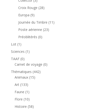
3
Collector
3
produits
28
Croix Rouge
28
produits
9
Europa
9
produits
11
Journée du Timbre
11
produits
23
Poste aérienne
23
produits
0
Préoblitérés
0
produit
1
Lot
1
produit
1
Sciences
1
produit
0
TAAF
0
produit
0
Carnet de voyage
0
produit
442
Thématiques
442
15
produits
Animaux
15
produits
133
Art
133
produits
1
Faune
1
produit
10
Flore
10
produits
58
Histoire
58