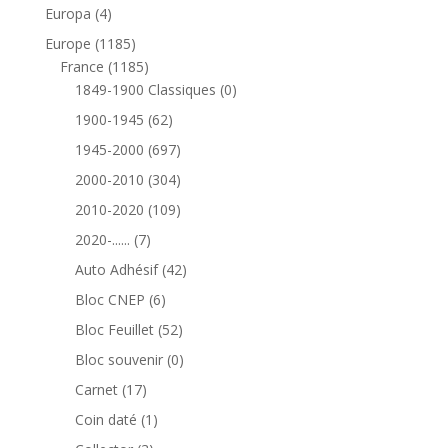
produits
4
Europa
4
produits
1185
Europe
1185
produits
1185
France
1185
produits
0
1849-1900 Classiques
0
produit
62
1900-1945
62
produits
697
1945-2000
697
produits
304
2000-2010
304
produits
109
2010-2020
109
produits
7
2020-......
7
produits
42
Auto Adhésif
42
produits
6
Bloc CNEP
6
produits
52
Bloc Feuillet
52
produits
0
Bloc souvenir
0
produit
17
Carnet
17
produits
1
Coin daté
1
produit