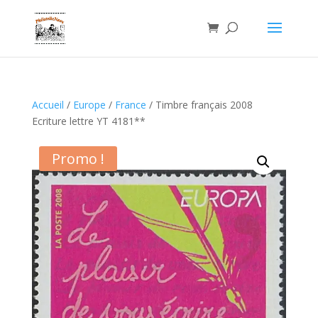
Accueil
/
Europe
/
France
/ Timbre français 2008
Ecriture lettre YT 4181**
Promo !