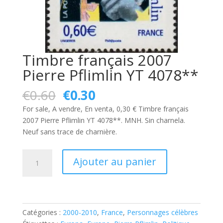
Timbre français 2007
Pierre Pflimlin YT 4078**
Le
Le
€
0.60
€
0.30
prix
prix
For sale, A vendre, En venta, 0,30 € Timbre français
initial
actuel
2007 Pierre Pflimlin YT 4078**. MNH. Sin charnela.
était :
est :
Neuf sans trace de charnière.
€0.60.
€0.30.
quantité
Ajouter au panier
de
Timbre
français
2007
Pierre
Catégories :
2000-2010
,
France
,
Personnages célèbres