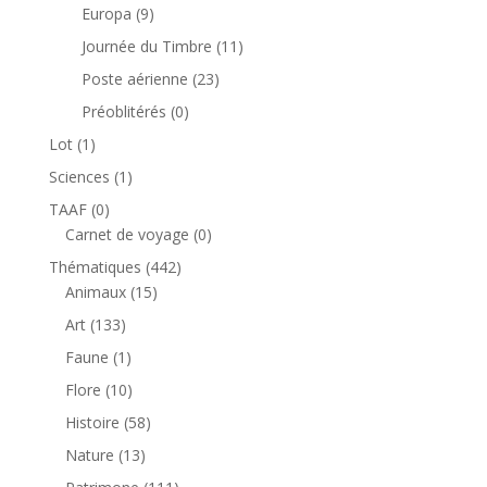
produits
9
Europa
9
produits
11
Journée du Timbre
11
produits
23
Poste aérienne
23
produits
0
Préoblitérés
0
produit
1
Lot
1
produit
1
Sciences
1
produit
0
TAAF
0
produit
0
Carnet de voyage
0
produit
442
Thématiques
442
15
produits
Animaux
15
produits
133
Art
133
produits
1
Faune
1
produit
10
Flore
10
produits
58
Histoire
58
produits
13
Nature
13
produits
111