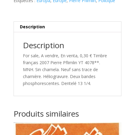
Pflimlin
Étiquettes :
Europa
,
Europe
,
Pierre Pflimlin
,
Politique
YT
4078**
Description
Description
For sale, A vendre, En venta, 0,30 € Timbre
français 2007 Pierre Pflimlin YT 4078**.
MNH. Sin charnela. Neuf sans trace de
charnière. Héliogravure. Deux bandes
phosphorescentes. Dentelé 13 1/4.
Produits similaires