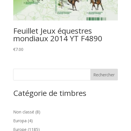
Feuillet Jeux équestres
mondiaux 2014 YT F4890
€
7.00
Catégorie de timbres
8
Non classé
8
produits
4
Europa
4
produits
1185
Europe
1185