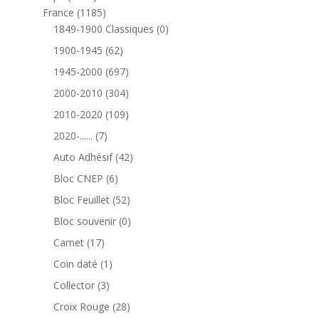
produits
1185
France
1185
produits
0
1849-1900 Classiques
0
produit
62
1900-1945
62
produits
697
1945-2000
697
produits
304
2000-2010
304
produits
109
2010-2020
109
produits
7
2020-......
7
produits
42
Auto Adhésif
42
produits
6
Bloc CNEP
6
produits
52
Bloc Feuillet
52
produits
0
Bloc souvenir
0
produit
17
Carnet
17
produits
1
Coin daté
1
produit
3
Collector
3
produits
28
Croix Rouge
28