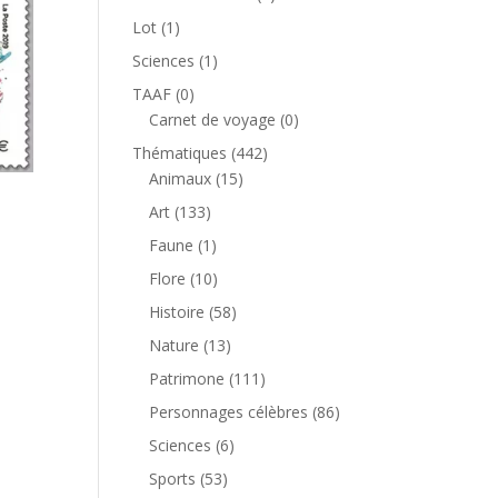
produit
1
Lot
1
produit
1
Sciences
1
produit
0
TAAF
0
produit
0
Carnet de voyage
0
produit
442
Thématiques
442
15
produits
Animaux
15
produits
133
Art
133
produits
1
Faune
1
produit
10
Flore
10
produits
58
Histoire
58
produits
13
Nature
13
produits
111
Patrimone
111
produits
86
Personnages célèbres
86
produits
6
Sciences
6
produits
53
Sports
53