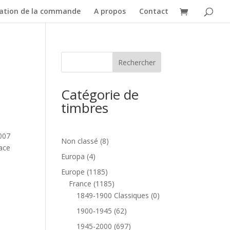
dation de la commande
A propos
Contact
Catégorie de
timbres
2007
8
Non classé
8
ace
produits
4
Europa
4
produits
1185
Europe
1185
produits
1185
France
1185
produits
0
1849-1900 Classiques
0
produit
62
1900-1945
62
produits
697
1945-2000
697