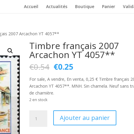
Accueil
Actualités
Boutique
Panier
Vali
çais 2007 Arcachon YT 4057**
Timbre français 2007
Arcachon YT 4057**
Le
Le
€
0.54
€
0.25
prix
prix
initial
actuel
For sale, A vendre, En venta, 0,25 € Timbre français 
était :
est :
Arcachon YT 4057**. MNH. Sin charnela. Neuf sans tr
€0.54.
€0.25.
de charnière.
2 en stock
quantité
Ajouter au panier
de
Timbre