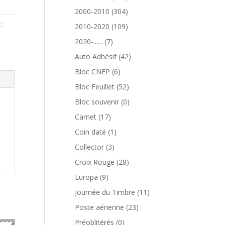
produits
304
2000-2010
304
produits
:
109
2010-2020
109
produits
7
2020-......
7
produits
42
Auto Adhésif
42
produits
6
Bloc CNEP
6
produits
52
Bloc Feuillet
52
produits
0
Bloc souvenir
0
produit
17
Carnet
17
produits
1
Coin daté
1
produit
3
Collector
3
produits
28
Croix Rouge
28
produits
9
Europa
9
produits
11
Journée du Timbre
11
produits
23
Poste aérienne
23
produits
0
Préoblitérés
0