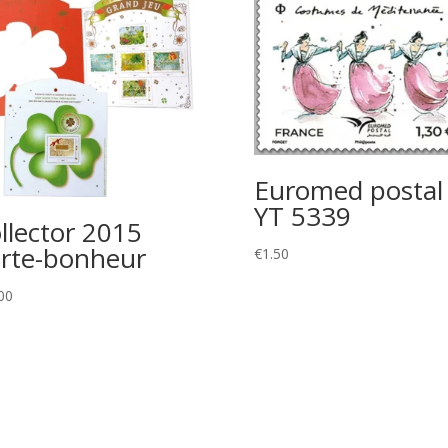
Euromed postal
YT 5339
llector 2015
rte-bonheur
€
1.50
00