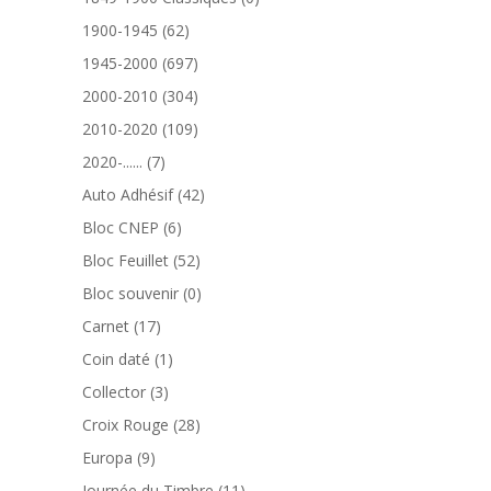
produit
62
1900-1945
62
produits
697
1945-2000
697
produits
304
2000-2010
304
produits
109
2010-2020
109
produits
7
2020-......
7
produits
42
Auto Adhésif
42
produits
6
Bloc CNEP
6
produits
52
Bloc Feuillet
52
produits
0
Bloc souvenir
0
produit
17
Carnet
17
produits
1
Coin daté
1
produit
3
Collector
3
produits
28
Croix Rouge
28
produits
9
Europa
9
produits
11
Journée du Timbre
11