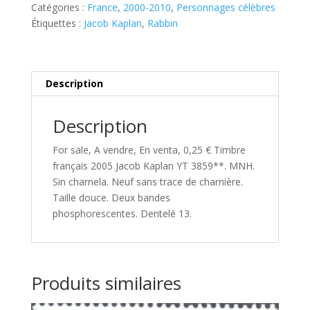
Catégories :
France
,
2000-2010
,
Personnages célèbres
Jacob
Étiquettes :
Jacob Kaplan
,
Rabbin
Kaplan
YT
3859**
Description
Description
For sale, A vendre, En venta, 0,25 € Timbre
français 2005 Jacob Kaplan YT 3859**. MNH.
Sin charnela. Neuf sans trace de charnière.
Taille douce. Deux bandes
phosphorescentes. Dentelé 13.
Produits similaires