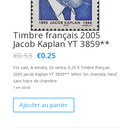
Timbre français 2005
Jacob Kaplan YT 3859**
Le
Le
€
0.53
€
0.25
prix
prix
initial
actuel
For sale, A vendre, En venta, 0,25 € Timbre français
était :
est :
2005 Jacob Kaplan YT 3859**. MNH. Sin charnela. Neuf
€0.53.
€0.25.
sans trace de charnière.
1 en stock
quantité
Ajouter au panier
de
Timbre
français
2005