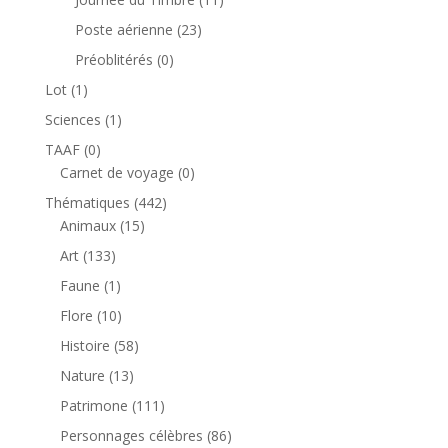
produits
23
Poste aérienne
23
produits
0
Préoblitérés
0
produit
1
Lot
1
produit
1
Sciences
1
produit
0
TAAF
0
produit
0
Carnet de voyage
0
produit
442
Thématiques
442
15
produits
Animaux
15
produits
133
Art
133
produits
1
Faune
1
produit
10
Flore
10
produits
58
Histoire
58
produits
13
Nature
13
produits
111
Patrimone
111
produits
86
Personnages célèbres
86