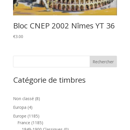
Bloc CNEP 2002 Nîmes YT 36
€
3.00
Catégorie de timbres
8
Non classé
8
produits
4
Europa
4
produits
1185
Europe
1185
produits
1185
France
1185
produits
0
1849-1900 Classiques
0