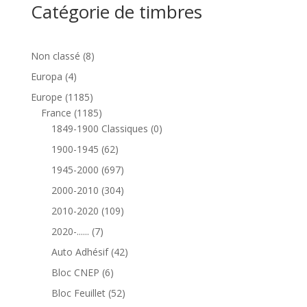
Catégorie de timbres
8
Non classé
8
produits
4
Europa
4
produits
1185
Europe
1185
produits
1185
France
1185
produits
0
1849-1900 Classiques
0
produit
62
1900-1945
62
produits
697
1945-2000
697
produits
304
2000-2010
304
produits
109
2010-2020
109
produits
7
2020-......
7
produits
42
Auto Adhésif
42
produits
6
Bloc CNEP
6
produits
52
Bloc Feuillet
52