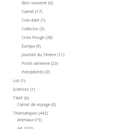
produits
0
Bloc souvenir
0
produit
17
Carnet
17
produits
1
Coin daté
1
produit
3
Collector
3
produits
28
Croix Rouge
28
produits
9
Europa
9
produits
11
Journée du Timbre
11
produits
23
Poste aérienne
23
produits
0
Préoblitérés
0
produit
1
Lot
1
produit
1
Sciences
1
produit
0
TAAF
0
produit
0
Carnet de voyage
0
produit
442
Thématiques
442
15
produits
Animaux
15
produits
133
Art
133