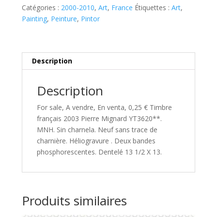
Pierre
Catégories :
2000-2010
,
Art
,
France
Étiquettes :
Art
,
Mignard
Painting
,
Peinture
,
Pintor
YT3620**
Description
Description
For sale, A vendre, En venta, 0,25 € Timbre
français 2003 Pierre Mignard YT3620**.
MNH. Sin charnela. Neuf sans trace de
charnière. Héliogravure . Deux bandes
phosphorescentes. Dentelé 13 1/2 X 13.
Produits similaires