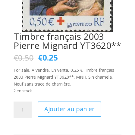
Timbre français 2003
Pierre Mignard YT3620**
Le
Le
€
0.50
€
0.25
prix
prix
initial
actuel
For sale, A vendre, En venta, 0,25 € Timbre français
était :
est :
2003 Pierre Mignard YT3620**. MNH. Sin charnela.
€0.50.
€0.25.
Neuf sans trace de charnière.
2 en stock
quantité
Ajouter au panier
de
Timbre
français
2003