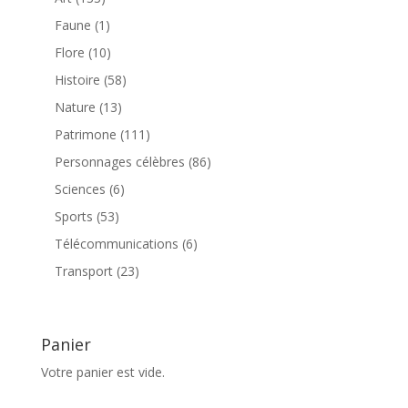
produits
1
Faune
1
produit
10
Flore
10
produits
58
Histoire
58
produits
13
Nature
13
produits
111
Patrimone
111
produits
86
Personnages célèbres
86
produits
6
Sciences
6
produits
53
Sports
53
produits
6
Télécommunications
6
produits
23
Transport
23
produits
Panier
Votre panier est vide.