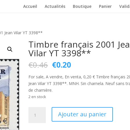
Accueil
Actualités
Boutique
Panier
Vali
01 Jean Vilar YT 3398**
Timbre français 2001 Je
Vilar YT 3398**
Le
Le
€
0.46
€
0.20
prix
prix
initial
actuel
For sale, A vendre, En venta, 0,20 € Timbre français 
était :
est :
Jean Vilar YT 3398**. MNH. Sin charnela. Neuf sans tr
€0.46.
€0.20.
de charnière.
2 en stock
quantité
Ajouter au panier
de
Timbre