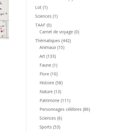
produit
1
Lot
1
produit
1
Sciences
1
produit
0
TAAF
0
produit
0
Carnet de voyage
0
produit
442
Thématiques
442
15
produits
Animaux
15
produits
133
Art
133
produits
1
Faune
1
produit
10
Flore
10
produits
58
Histoire
58
produits
13
Nature
13
produits
111
Patrimone
111
produits
86
Personnages célèbres
86
produits
6
Sciences
6
produits
53
Sports
53