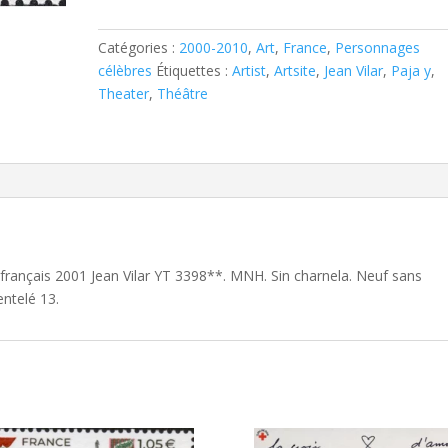
français
2001
Jean
Catégories :
2000-2010
,
Art
,
France
,
Personnages
Vilar
célèbres
Étiquettes :
Artist
,
Artsite
,
Jean Vilar
,
Paja y
,
YT
Theater
,
Théâtre
3398**
 français 2001 Jean Vilar YT 3398**. MNH. Sin charnela. Neuf sans
entelé 13.