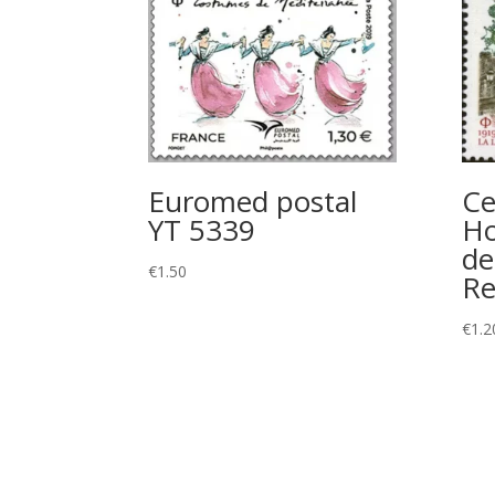
Euromed postal
Ce
YT 5339
Ho
de
€
1.50
Re
€
1.2