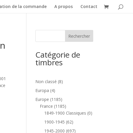
dation de la commande
A propos
Contact
an
Catégorie de
timbres
2001
8
Non classé
8
ace
produits
4
Europa
4
produits
1185
Europe
1185
produits
1185
France
1185
produits
0
1849-1900 Classiques
0
produit
62
1900-1945
62
produits
697
1945-2000
697