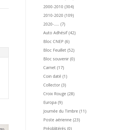
produits
304
2000-2010
304
produits
109
2010-2020
109
produits
7
2020-......
7
produits
42
Auto Adhésif
42
produits
6
Bloc CNEP
6
produits
52
Bloc Feuillet
52
produits
0
Bloc souvenir
0
produit
17
Carnet
17
produits
1
Coin daté
1
produit
3
Collector
3
produits
28
Croix Rouge
28
produits
9
Europa
9
produits
11
Journée du Timbre
11
produits
23
Poste aérienne
23
produits
0
Préoblitérés
0