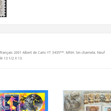
 français 2001 Albert de Caris YT 3435**. MNH. Sin charnela. Neuf
lé 13 1/2 X 13.