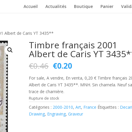
Accueil
Actualités
Boutique
Panier
Vali
01 Albert de Caris YT 3435**
Timbre français 2001
Albert de Caris YT 3435*
Le
Le
€
0.46
€
0.20
prix
prix
initial
actuel
For sale, A vendre, En venta, 0,20 € Timbre français 
était :
est :
Albert de Caris YT 3435**. MNH. Sin charnela. Neuf s
€0.46.
€0.20.
trace de charnière.
Rupture de stock
Catégories :
2000-2010
,
Art
,
France
Étiquettes :
Decar
Drawing
,
Engraving
,
Graveur