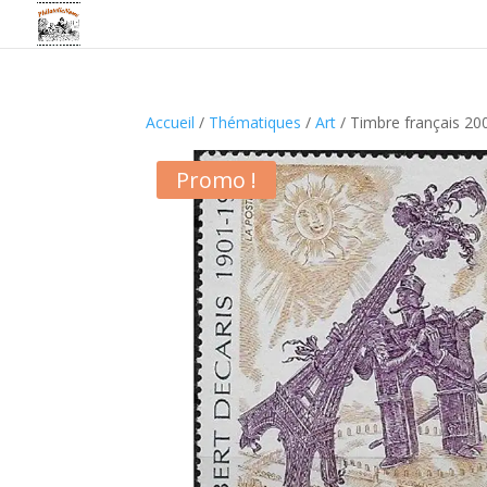
Accueil
/
Thématiques
/
Art
/ Timbre français 20
Promo !