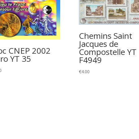
Chemins Saint
Jacques de
oc CNEP 2002
Compostelle YT
ro YT 35
F4949
0
€
4.00