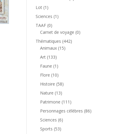
produit
1
Lot
1
produit
1
Sciences
1
produit
0
TAAF
0
produit
0
Carnet de voyage
0
produit
442
Thématiques
442
15
produits
Animaux
15
produits
133
Art
133
produits
1
Faune
1
produit
10
Flore
10
produits
58
Histoire
58
produits
13
Nature
13
produits
111
Patrimone
111
produits
86
Personnages célèbres
86
produits
6
Sciences
6
produits
53
Sports
53