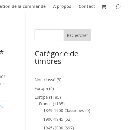
dation de la commande
A propos
Contact
*
Catégorie de
timbres
2001
8
Non classé
8
ans
produits
4
Europa
4
produits
1185
Europe
1185
produits
1185
France
1185
is
,
produits
0
1849-1900 Classiques
0
produit
62
1900-1945
62
produits
697
1945-2000
697