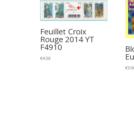
Feuillet Croix
Rouge 2014 YT
F4910
Bl
Eu
€
4.50
€
3.0