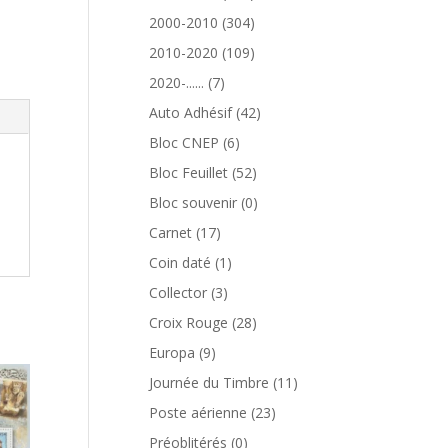
produits
304
2000-2010
304
produits
109
2010-2020
109
produits
7
2020-......
7
produits
42
Auto Adhésif
42
produits
6
Bloc CNEP
6
produits
52
Bloc Feuillet
52
produits
0
Bloc souvenir
0
produit
17
Carnet
17
produits
1
Coin daté
1
produit
3
Collector
3
produits
28
Croix Rouge
28
produits
9
Europa
9
produits
11
Journée du Timbre
11
produits
23
Poste aérienne
23
produits
0
Préoblitérés
0