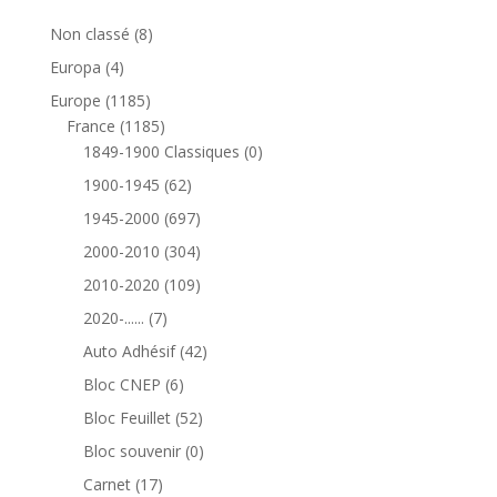
8
Non classé
8
produits
4
Europa
4
produits
1185
Europe
1185
produits
1185
France
1185
produits
0
1849-1900 Classiques
0
produit
62
1900-1945
62
produits
697
1945-2000
697
produits
304
2000-2010
304
produits
109
2010-2020
109
produits
7
2020-......
7
produits
42
Auto Adhésif
42
produits
6
Bloc CNEP
6
produits
52
Bloc Feuillet
52
produits
0
Bloc souvenir
0
produit
17
Carnet
17