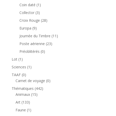
produits
1
Coin daté
1
produit
3
Collector
3
produits
28
Croix Rouge
28
produits
9
Europa
9
produits
11
Journée du Timbre
11
produits
23
Poste aérienne
23
produits
0
Préoblitérés
0
produit
1
Lot
1
produit
1
Sciences
1
produit
0
TAAF
0
produit
0
Carnet de voyage
0
produit
442
Thématiques
442
15
produits
Animaux
15
produits
133
Art
133
produits
1
Faune
1
produit