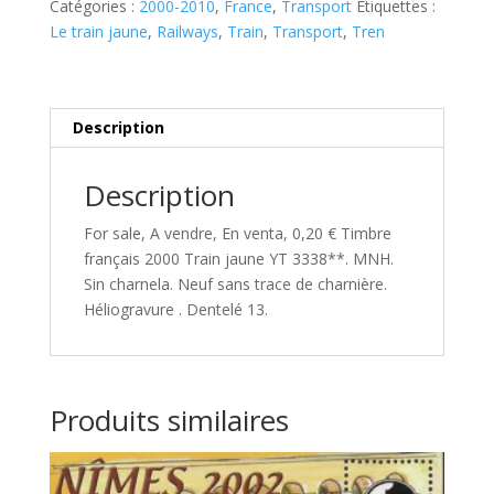
Catégories :
2000-2010
,
France
,
Transport
Étiquettes :
Train
Le train jaune
,
Railways
,
Train
,
Transport
,
Tren
jaune
YT
3338**
Description
Description
For sale, A vendre, En venta, 0,20 € Timbre
français 2000 Train jaune YT 3338**. MNH.
Sin charnela. Neuf sans trace de charnière.
Héliogravure . Dentelé 13.
Produits similaires