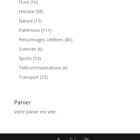
10
Flore
10
produits
58
Histoire
58
produits
13
Nature
13
produits
111
Patrimone
111
produits
86
Personnages célèbres
86
produits
6
Sciences
6
produits
53
Sports
53
produits
6
Télécommunications
6
produits
23
Transport
23
produits
Panier
Votre panier est vide.