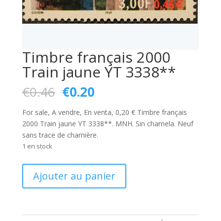
Timbre français 2000
Train jaune YT 3338**
Le
Le
€
0.46
€
0.20
prix
prix
initial
actuel
For sale, A vendre, En venta, 0,20 € Timbre français
était :
est :
2000 Train jaune YT 3338**. MNH. Sin charnela. Neuf
€0.46.
€0.20.
sans trace de charnière.
1 en stock
quantité
Ajouter au panier
de
Timbre
français
2000