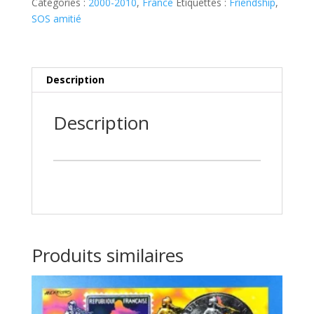
Catégories :
2000-2010
,
France
Étiquettes :
Friendship
,
SOS
SOS amitié
Amitiés
YT3356**
Description
Description
Produits similaires