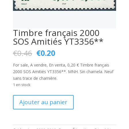
Timbre français 2000
SOS Amitiés YT3356**
Le
Le
€
0.46
€
0.20
prix
prix
initial
actuel
For sale, A vendre, En venta, 0,20 € Timbre français
était :
est :
2000 SOS Amitiés YT3356**. MNH. Sin charnela. Neuf
€0.46.
€0.20.
sans trace de charnière.
1 en stock
quantité
Ajouter au panier
de
Timbre
français
2000