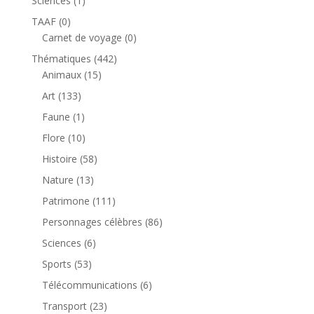
Sciences
1
produit
0
TAAF
0
produit
0
Carnet de voyage
0
produit
442
Thématiques
442
15
produits
Animaux
15
produits
133
Art
133
produits
1
Faune
1
produit
10
Flore
10
produits
58
Histoire
58
produits
13
Nature
13
produits
111
Patrimone
111
produits
86
Personnages célèbres
86
produits
6
Sciences
6
produits
53
Sports
53
produits
6
Télécommunications
6
produits
23
Transport
23