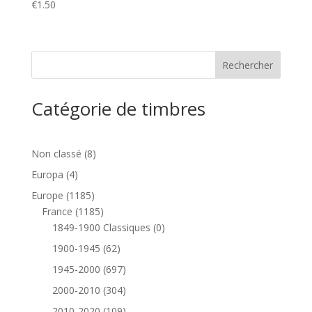
€
1.50
Catégorie de timbres
8
Non classé
8
produits
4
Europa
4
produits
1185
Europe
1185
produits
1185
France
1185
produits
0
1849-1900 Classiques
0
produit
62
1900-1945
62
produits
697
1945-2000
697
produits
304
2000-2010
304
produits
109
2010-2020
109