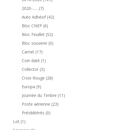
produits
7
2020-......
7
produits
42
Auto Adhésif
42
produits
6
Bloc CNEP
6
produits
52
Bloc Feuillet
52
produits
0
Bloc souvenir
0
produit
17
Carnet
17
produits
1
Coin daté
1
produit
3
Collector
3
produits
28
Croix Rouge
28
produits
9
Europa
9
produits
11
Journée du Timbre
11
produits
23
Poste aérienne
23
produits
0
Préoblitérés
0
produit
1
Lot
1
produit
1