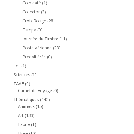
produits
1
Coin daté
1
produit
3
Collector
3
produits
28
Croix Rouge
28
produits
9
Europa
9
produits
11
Journée du Timbre
11
produits
23
Poste aérienne
23
produits
0
Préoblitérés
0
produit
1
Lot
1
produit
1
Sciences
1
produit
0
TAAF
0
produit
0
Carnet de voyage
0
produit
442
Thématiques
442
15
produits
Animaux
15
produits
133
Art
133
produits
1
Faune
1
produit
10
Flore
10