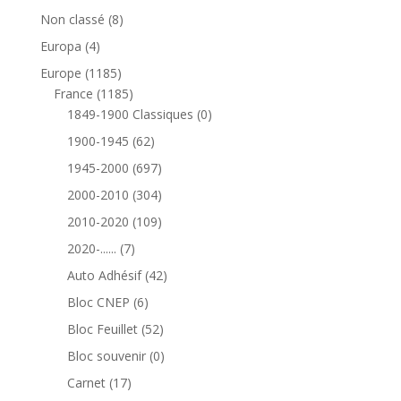
8
Non classé
8
produits
4
Europa
4
produits
1185
Europe
1185
produits
1185
France
1185
produits
0
1849-1900 Classiques
0
produit
62
1900-1945
62
produits
697
1945-2000
697
produits
304
2000-2010
304
produits
109
2010-2020
109
produits
7
2020-......
7
produits
42
Auto Adhésif
42
produits
6
Bloc CNEP
6
produits
52
Bloc Feuillet
52
produits
0
Bloc souvenir
0
produit
17
Carnet
17