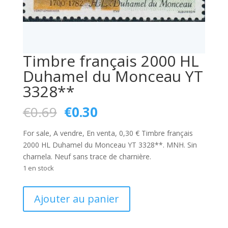
Timbre français 2000 HL
Duhamel du Monceau YT
3328**
Le
Le
€
0.69
€
0.30
prix
prix
initial
actuel
For sale, A vendre, En venta, 0,30 € Timbre français
était :
est :
2000 HL Duhamel du Monceau YT 3328**. MNH. Sin
€0.69.
€0.30.
charnela. Neuf sans trace de charnière.
1 en stock
quantité
Ajouter au panier
de
Timbre
français