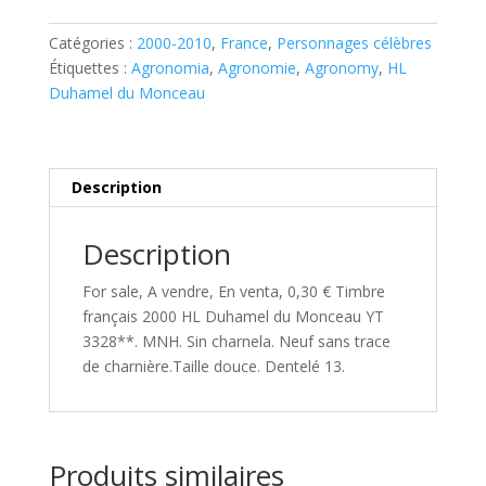
2000
Catégories :
2000-2010
,
France
,
Personnages célèbres
HL
Étiquettes :
Agronomia
,
Agronomie
,
Agronomy
,
HL
Duhamel
Duhamel du Monceau
du
Monceau
YT
3328**
Description
Description
For sale, A vendre, En venta, 0,30 € Timbre
français 2000 HL Duhamel du Monceau YT
3328**. MNH. Sin charnela. Neuf sans trace
de charnière.Taille douce. Dentelé 13.
Produits similaires