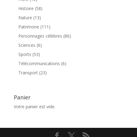
produits
58
Histoire
58
produits
13
Nature
13
produits
111
Patrimone
111
produits
86
Personnages célèbres
86
produits
6
Sciences
6
produits
53
Sports
53
produits
6
Télécommunications
6
produits
23
Transport
23
produits
Panier
Votre panier est vide.