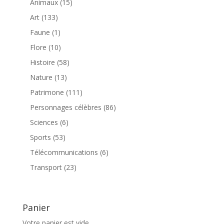
15
produits
Animaux
15
produits
133
Art
133
produits
1
Faune
1
produit
10
Flore
10
produits
58
Histoire
58
produits
13
Nature
13
produits
111
Patrimone
111
produits
86
Personnages célèbres
86
produits
6
Sciences
6
produits
53
Sports
53
produits
6
Télécommunications
6
produits
23
Transport
23
produits
Panier
Votre panier est vide.