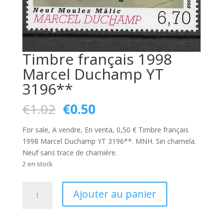
Timbre français 1998
Marcel Duchamp YT
3196**
Le
Le
€
1.02
€
0.50
prix
prix
initial
actuel
For sale, A vendre, En venta, 0,50 € Timbre français
était :
est :
1998 Marcel Duchamp YT 3196**. MNH. Sin charnela.
€1.02.
€0.50.
Neuf sans trace de charnière.
2 en stock
quantité
Ajouter au panier
de
Timbre
français