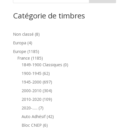
Catégorie de timbres
8
Non classé
8
produits
4
Europa
4
produits
1185
Europe
1185
produits
1185
France
1185
produits
0
1849-1900 Classiques
0
produit
62
1900-1945
62
produits
697
1945-2000
697
produits
304
2000-2010
304
produits
109
2010-2020
109
produits
7
2020-......
7
produits
42
Auto Adhésif
42
produits
6
Bloc CNEP
6