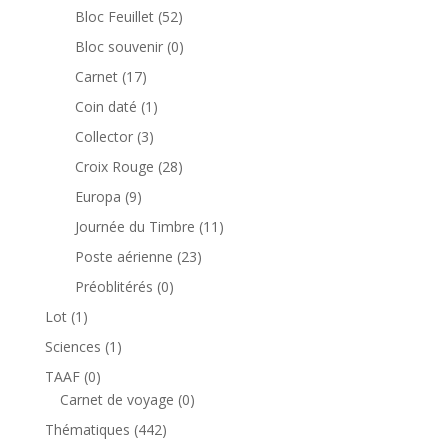
produits
52
Bloc Feuillet
52
produits
0
Bloc souvenir
0
produit
17
Carnet
17
produits
1
Coin daté
1
produit
3
Collector
3
produits
28
Croix Rouge
28
produits
9
Europa
9
produits
11
Journée du Timbre
11
produits
23
Poste aérienne
23
produits
0
Préoblitérés
0
produit
1
Lot
1
produit
1
Sciences
1
produit
0
TAAF
0
produit
0
Carnet de voyage
0
produit
442
Thématiques
442