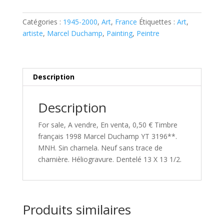
1998
Marcel
Catégories :
1945-2000
,
Art
,
France
Étiquettes :
Art
,
Duchamp
artiste
,
Marcel Duchamp
,
Painting
,
Peintre
YT
3196**
Description
Description
For sale, A vendre, En venta, 0,50 € Timbre
français 1998 Marcel Duchamp YT 3196**.
MNH. Sin charnela. Neuf sans trace de
charnière. Héliogravure. Dentelé 13 X 13 1/2.
Produits similaires