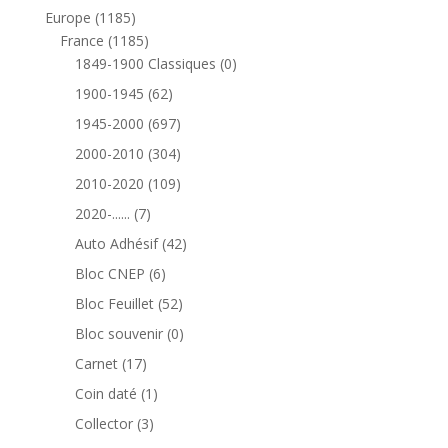
produits
1185
Europe
1185
produits
1185
France
1185
produits
0
1849-1900 Classiques
0
produit
62
1900-1945
62
produits
697
1945-2000
697
produits
304
2000-2010
304
produits
109
2010-2020
109
produits
7
2020-......
7
produits
42
Auto Adhésif
42
produits
6
Bloc CNEP
6
produits
52
Bloc Feuillet
52
produits
0
Bloc souvenir
0
produit
17
Carnet
17
produits
1
Coin daté
1
produit
3
Collector
3
produits