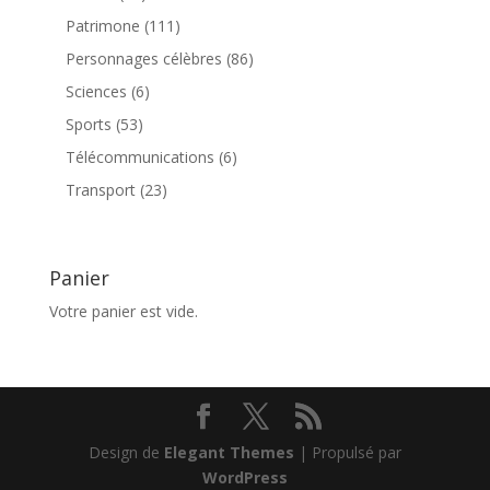
produits
111
Patrimone
111
produits
86
Personnages célèbres
86
produits
6
Sciences
6
produits
53
Sports
53
produits
6
Télécommunications
6
produits
23
Transport
23
produits
Panier
Votre panier est vide.
Design de
Elegant Themes
| Propulsé par
WordPress