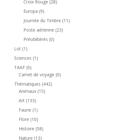
28
Croix Rouge
28
produits
9
Europa
9
produits
11
Journée du Timbre
11
produits
23
Poste aérienne
23
produits
0
Préoblitérés
0
produit
1
Lot
1
produit
1
Sciences
1
produit
0
TAAF
0
produit
0
Carnet de voyage
0
produit
442
Thématiques
442
15
produits
Animaux
15
produits
133
Art
133
produits
1
Faune
1
produit
10
Flore
10
produits
58
Histoire
58
produits
13
Nature
13