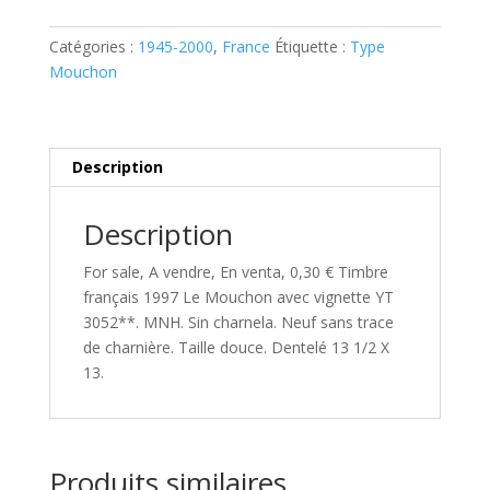
français
1997
Catégories :
1945-2000
,
France
Étiquette :
Type
Le
Mouchon
Mouchon
avec
vignette
YT
Description
3052**
Description
For sale, A vendre, En venta, 0,30 € Timbre
français 1997 Le Mouchon avec vignette YT
3052**. MNH. Sin charnela. Neuf sans trace
de charnière. Taille douce. Dentelé 13 1/2 X
13.
Produits similaires