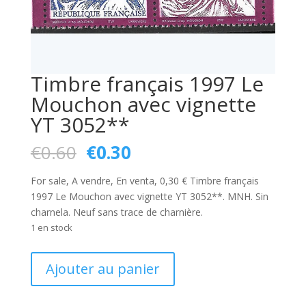
Timbre français 1997 Le
Mouchon avec vignette
YT 3052**
Le
Le
€
0.60
€
0.30
prix
prix
initial
actuel
For sale, A vendre, En venta, 0,30 € Timbre français
était :
est :
1997 Le Mouchon avec vignette YT 3052**. MNH. Sin
€0.60.
€0.30.
charnela. Neuf sans trace de charnière.
1 en stock
quantité
Ajouter au panier
de
Timbre