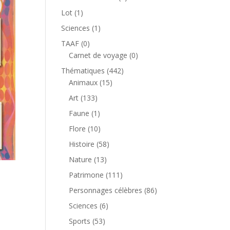
produit
1
Lot
1
produit
1
Sciences
1
produit
0
TAAF
0
produit
0
Carnet de voyage
0
produit
442
Thématiques
442
15
produits
Animaux
15
produits
133
Art
133
produits
1
Faune
1
produit
10
Flore
10
produits
58
Histoire
58
produits
13
Nature
13
produits
111
Patrimone
111
produits
86
Personnages célèbres
86
produits
6
Sciences
6
produits
53
Sports
53