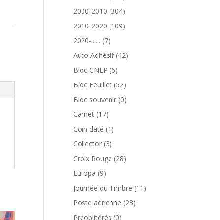
produits
304
2000-2010
304
produits
109
2010-2020
109
produits
7
2020-......
7
produits
42
Auto Adhésif
42
produits
6
Bloc CNEP
6
produits
52
Bloc Feuillet
52
produits
0
Bloc souvenir
0
produit
17
Carnet
17
produits
1
Coin daté
1
produit
3
Collector
3
produits
28
Croix Rouge
28
produits
9
Europa
9
produits
11
Journée du Timbre
11
produits
23
Poste aérienne
23
produits
0
Préoblitérés
0