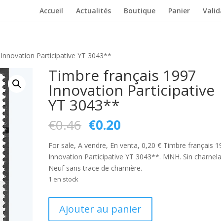
Accueil
Actualités
Boutique
Panier
Vali
 Innovation Participative YT 3043**
Timbre français 1997
Innovation Participative
YT 3043**
Le
Le
€
0.46
€
0.20
prix
prix
initial
actuel
For sale, A vendre, En venta, 0,20 € Timbre français 
était :
est :
Innovation Participative YT 3043**. MNH. Sin charnela
€0.46.
€0.20.
Neuf sans trace de charnière.
1 en stock
quantité
Ajouter au panier
de