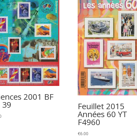
iences 2001 BF
 39
Feuillet 2015
Années 60 YT
0
F4960
€
6.00