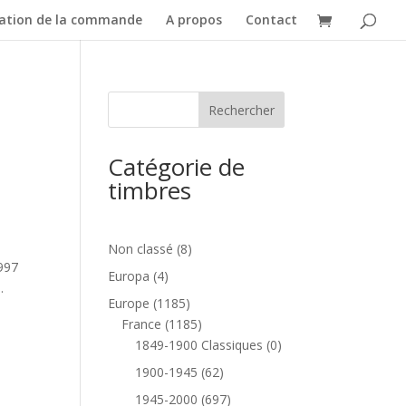
dation de la commande
A propos
Contact
Catégorie de
timbres
8
Non classé
8
1997
produits
4
Europa
4
.
produits
1185
Europe
1185
produits
1185
France
1185
produits
0
1849-1900 Classiques
0
produit
62
1900-1945
62
produits
697
1945-2000
697