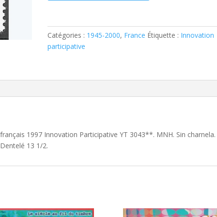
Timbre
français
1997
Catégories :
1945-2000
,
France
Étiquette :
Innovation
Innovation
participative
Participative
YT
3043**
 français 1997 Innovation Participative YT 3043**. MNH. Sin charnela.
 Dentelé 13 1/2.