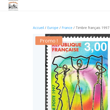
Accueil
/
Europe
/
France
/ Timbre français 1997
Promo !