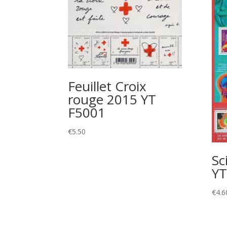
Feuillet Croix
rouge 2015 YT
F5001
€
5.50
Sc
YT
€
4.6