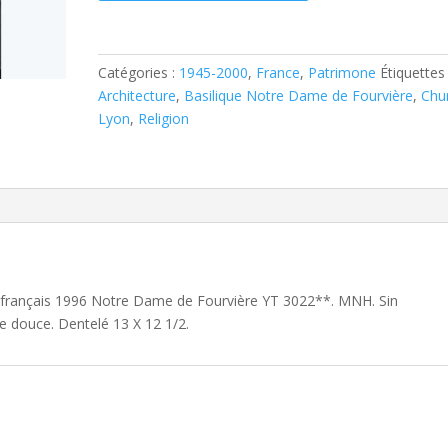
Timbre
français
1996
Catégories :
1945-2000
,
France
,
Patrimone
Étiquettes 
Notre
Architecture
,
Basilique Notre Dame de Fourvière
,
Chu
Dame
Lyon
,
Religion
de
Fourvière
YT
3022**
re français 1996 Notre Dame de Fourvière YT 3022**. MNH. Sin
le douce. Dentelé 13 X 12 1/2.