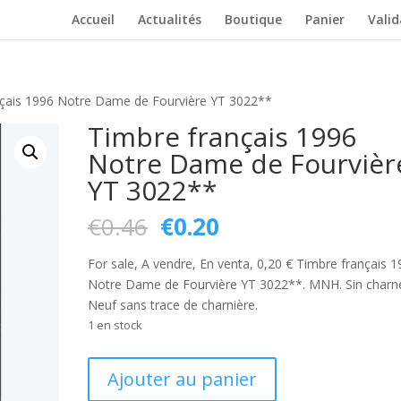
Accueil
Actualités
Boutique
Panier
Vali
nçais 1996 Notre Dame de Fourvière YT 3022**
Timbre français 1996
Notre Dame de Fourvièr
YT 3022**
Le
Le
€
0.46
€
0.20
prix
prix
initial
actuel
For sale, A vendre, En venta, 0,20 € Timbre français 
était :
est :
Notre Dame de Fourvière YT 3022**. MNH. Sin charne
€0.46.
€0.20.
Neuf sans trace de charnière.
1 en stock
quantité
Ajouter au panier
de