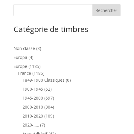
Catégorie de timbres
8
Non classé
8
produits
4
Europa
4
produits
1185
Europe
1185
produits
1185
France
1185
produits
0
1849-1900 Classiques
0
produit
62
1900-1945
62
produits
697
1945-2000
697
produits
304
2000-2010
304
produits
109
2010-2020
109
produits
7
2020-......
7
produits
42
Auto Adhésif
42