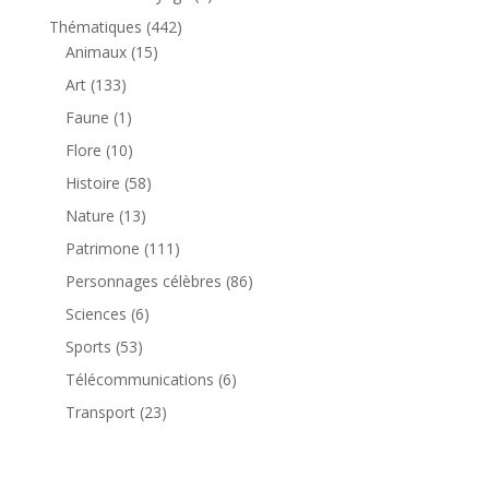
produit
442
Thématiques
442
15
produits
Animaux
15
produits
133
Art
133
produits
1
Faune
1
produit
10
Flore
10
produits
58
Histoire
58
produits
13
Nature
13
produits
111
Patrimone
111
produits
86
Personnages célèbres
86
produits
6
Sciences
6
produits
53
Sports
53
produits
6
Télécommunications
6
produits
23
Transport
23
produits