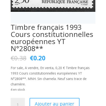
Timbre français 1993
Cours constitutionnelles
européennes YT
N°2808**
Le
Le
€
0.38
€
0.20
prix
prix
initial
actuel
For sale, A vendre, En venta, 0,20 € Timbre français
était :
est :
1993 Cours constitutionnelles européennes YT
€0.38.
€0.20.
N°2808**. MNH. Sin charnela. Neuf sans trace de
charnière.
4 en stock
quantité
Ajouter au panier
de