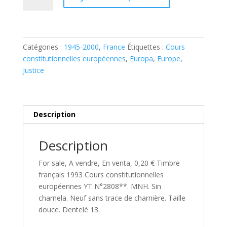
Timbre
français
1993
Cours
Catégories :
1945-2000
,
France
Étiquettes :
Cours
constitutionnelles
constitutionnelles européennes
,
Europa
,
Europe
,
européennes
Justice
YT
N°2808**
Description
Description
For sale, A vendre, En venta, 0,20 € Timbre
français 1993 Cours constitutionnelles
européennes YT N°2808**. MNH. Sin
charnela. Neuf sans trace de charnière. Taille
douce. Dentelé 13.