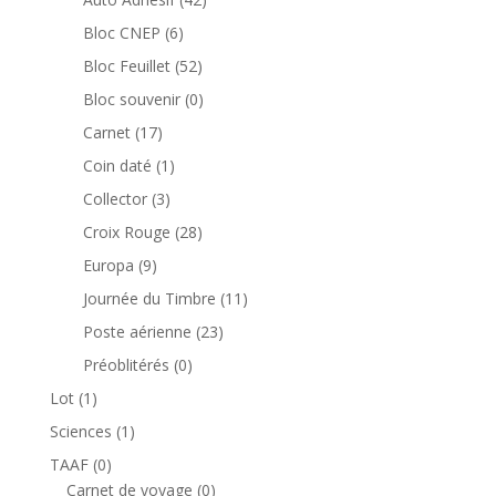
produits
6
Bloc CNEP
6
produits
52
Bloc Feuillet
52
produits
0
Bloc souvenir
0
produit
17
Carnet
17
produits
1
Coin daté
1
produit
3
Collector
3
produits
28
Croix Rouge
28
produits
9
Europa
9
produits
11
Journée du Timbre
11
produits
23
Poste aérienne
23
produits
0
Préoblitérés
0
produit
1
Lot
1
produit
1
Sciences
1
produit
0
TAAF
0
produit
0
Carnet de voyage
0