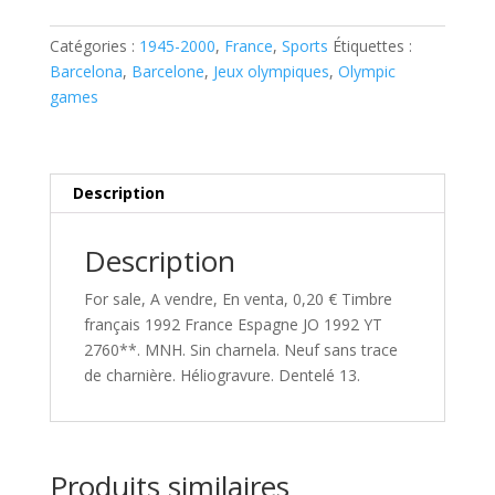
1992
France
Catégories :
1945-2000
,
France
,
Sports
Étiquettes :
Espagne
Barcelona
,
Barcelone
,
Jeux olympiques
,
Olympic
JO
games
1992
YT
2760**
Description
Description
For sale, A vendre, En venta, 0,20 € Timbre
français 1992 France Espagne JO 1992 YT
2760**. MNH. Sin charnela. Neuf sans trace
de charnière. Héliogravure. Dentelé 13.
Produits similaires