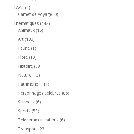
produit
0
TAAF
0
produit
0
Carnet de voyage
0
produit
442
Thématiques
442
15
produits
Animaux
15
produits
133
Art
133
produits
1
Faune
1
produit
10
Flore
10
produits
58
Histoire
58
produits
13
Nature
13
produits
111
Patrimone
111
produits
86
Personnages célèbres
86
produits
6
Sciences
6
produits
53
Sports
53
produits
6
Télécommunications
6
produits
23
Transport
23