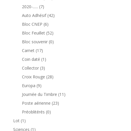
produits
7
2020-......
7
produits
42
Auto Adhésif
42
produits
6
Bloc CNEP
6
produits
52
Bloc Feuillet
52
produits
0
Bloc souvenir
0
produit
17
Carnet
17
produits
1
Coin daté
1
produit
3
Collector
3
produits
28
Croix Rouge
28
produits
9
Europa
9
produits
11
Journée du Timbre
11
produits
23
Poste aérienne
23
produits
0
Préoblitérés
0
produit
1
Lot
1
produit
1
Sciences
1