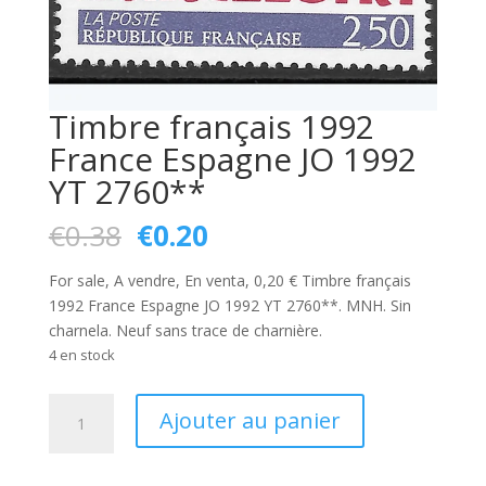
Timbre français 1992
France Espagne JO 1992
YT 2760**
Le
Le
€
0.38
€
0.20
prix
prix
initial
actuel
For sale, A vendre, En venta, 0,20 € Timbre français
était :
est :
1992 France Espagne JO 1992 YT 2760**. MNH. Sin
€0.38.
€0.20.
charnela. Neuf sans trace de charnière.
4 en stock
quantité
Ajouter au panier
de
Timbre
français