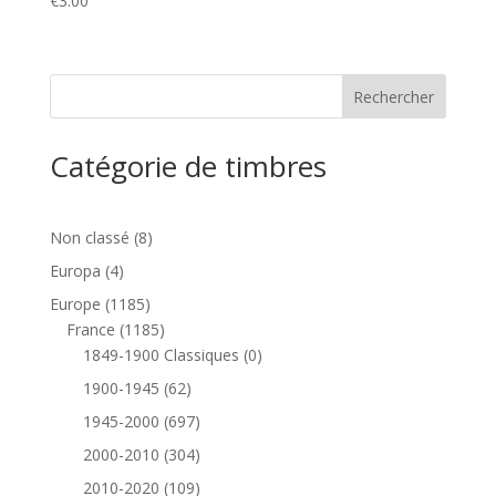
€
3.00
Catégorie de timbres
8
Non classé
8
produits
4
Europa
4
produits
1185
Europe
1185
produits
1185
France
1185
produits
0
1849-1900 Classiques
0
produit
62
1900-1945
62
produits
697
1945-2000
697
produits
304
2000-2010
304
produits
109
2010-2020
109