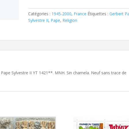
Pape
Sylvestre
II
Catégories :
1945-2000
,
France
Étiquettes :
Gerbert P
YT
Sylvestre II
,
Pape
,
Religion
1421**
t Pape Sylvestre II YT 1421**. MNH. Sin charnela. Neuf sans trace de