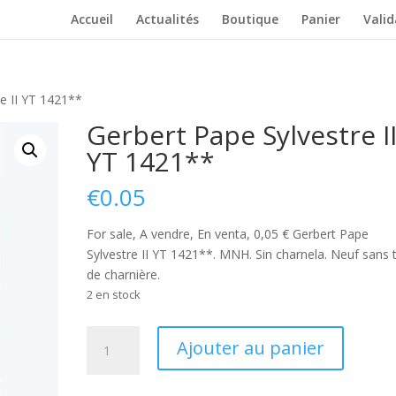
Accueil
Actualités
Boutique
Panier
Vali
re II YT 1421**
Gerbert Pape Sylvestre I
YT 1421**
€
0.05
For sale, A vendre, En venta, 0,05 € Gerbert Pape
Sylvestre II YT 1421**. MNH. Sin charnela. Neuf sans 
de charnière.
2 en stock
quantité
Ajouter au panier
de
Gerbert