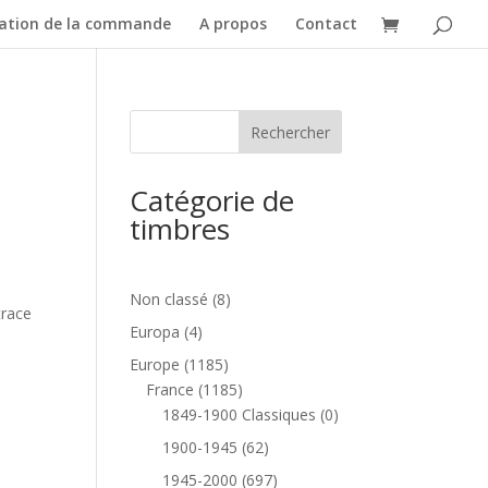
dation de la commande
A propos
Contact
I
Catégorie de
timbres
8
Non classé
8
trace
produits
4
Europa
4
produits
1185
Europe
1185
produits
1185
France
1185
produits
0
1849-1900 Classiques
0
produit
62
1900-1945
62
produits
697
1945-2000
697