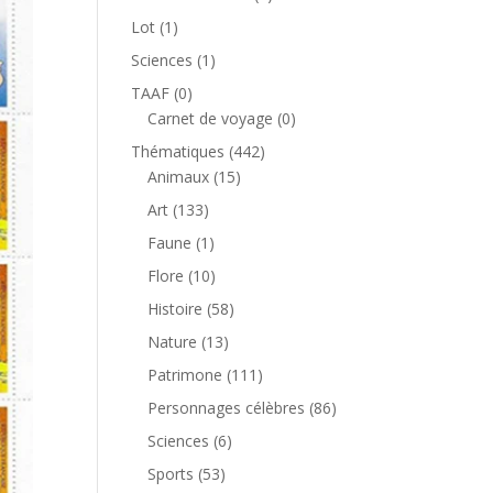
produit
1
Lot
1
produit
1
Sciences
1
produit
0
TAAF
0
produit
0
Carnet de voyage
0
produit
442
Thématiques
442
15
produits
Animaux
15
produits
133
Art
133
produits
1
Faune
1
produit
10
Flore
10
produits
58
Histoire
58
produits
13
Nature
13
produits
111
Patrimone
111
produits
86
Personnages célèbres
86
produits
6
Sciences
6
produits
53
Sports
53