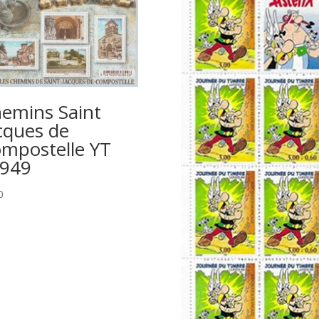
emins Saint
cques de
mpostelle YT
949
0