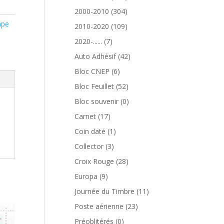
produits
304
2000-2010
304
produits
ape
109
2010-2020
109
produits
7
2020-......
7
produits
42
Auto Adhésif
42
produits
6
Bloc CNEP
6
produits
52
Bloc Feuillet
52
produits
0
Bloc souvenir
0
produit
17
Carnet
17
produits
1
Coin daté
1
produit
3
Collector
3
produits
28
Croix Rouge
28
produits
9
Europa
9
produits
11
Journée du Timbre
11
produits
23
Poste aérienne
23
produits
0
Préoblitérés
0