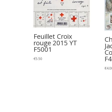
Feuillet Croix
Ch
rouge 2015 YT
Ja
F5001
Co
F4
€
5.50
€
4.0