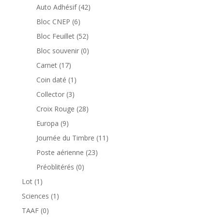
produits
42
Auto Adhésif
42
produits
6
Bloc CNEP
6
produits
52
Bloc Feuillet
52
produits
0
Bloc souvenir
0
produit
17
Carnet
17
produits
1
Coin daté
1
produit
3
Collector
3
produits
28
Croix Rouge
28
produits
9
Europa
9
produits
11
Journée du Timbre
11
produits
23
Poste aérienne
23
produits
0
Préoblitérés
0
produit
1
Lot
1
produit
1
Sciences
1
produit
0
TAAF
0