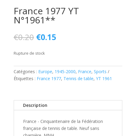
France 1977 YT
N°1961**
Le
Le
€
0.20
€
0.15
prix
prix
initial
actuel
Rupture de stock
était :
est :
€0.20.
€0.15.
Catégories :
Europe
,
1945-2000
,
France
,
Sports
Étiquettes :
France 1977
,
Tennis de table
,
YT 1961
Description
France - Cinquantenaire de la Fédération
française de tennis de table. Neuf sans
charnière, MNH.