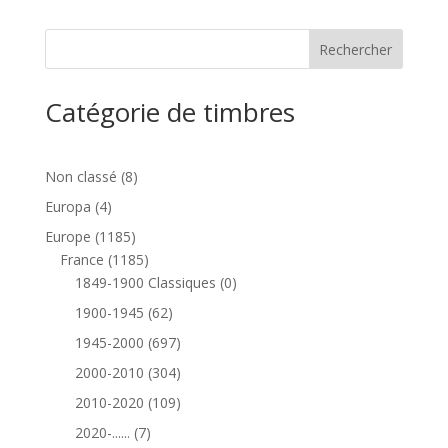
Catégorie de timbres
8
Non classé
8
produits
4
Europa
4
produits
1185
Europe
1185
produits
1185
France
1185
produits
0
1849-1900 Classiques
0
produit
62
1900-1945
62
produits
697
1945-2000
697
produits
304
2000-2010
304
produits
109
2010-2020
109
produits
7
2020-......
7