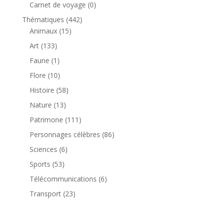
produit
0
Carnet de voyage
0
produit
442
Thématiques
442
15
produits
Animaux
15
produits
133
Art
133
produits
1
Faune
1
produit
10
Flore
10
produits
58
Histoire
58
produits
13
Nature
13
produits
111
Patrimone
111
produits
86
Personnages célèbres
86
produits
6
Sciences
6
produits
53
Sports
53
produits
6
Télécommunications
6
produits
23
Transport
23
produits