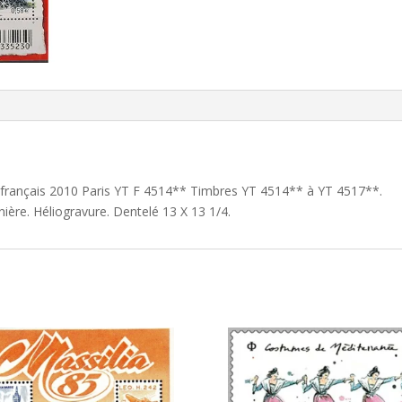
et français 2010 Paris YT F 4514** Timbres YT 4514** à YT 4517**.
ière. Héliogravure. Dentelé 13 X 13 1/4.