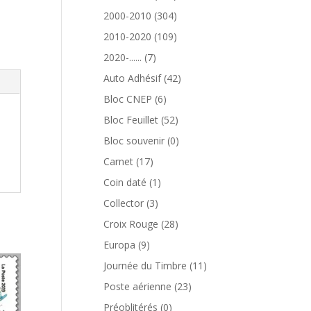
produits
304
2000-2010
304
produits
109
2010-2020
109
produits
7
2020-......
7
produits
42
Auto Adhésif
42
produits
6
Bloc CNEP
6
produits
52
Bloc Feuillet
52
produits
0
Bloc souvenir
0
produit
17
Carnet
17
produits
1
Coin daté
1
produit
3
Collector
3
produits
28
Croix Rouge
28
produits
9
Europa
9
produits
11
Journée du Timbre
11
produits
23
Poste aérienne
23
produits
0
Préoblitérés
0