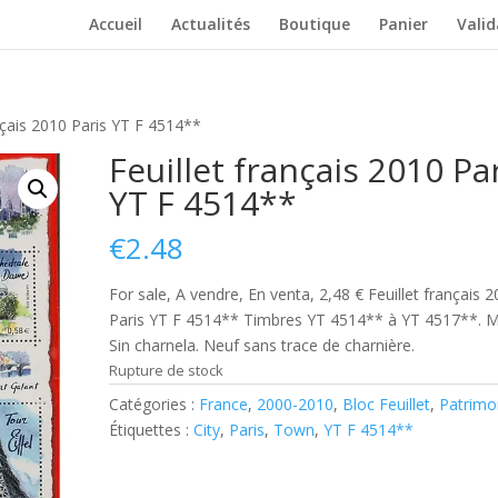
Accueil
Actualités
Boutique
Panier
Vali
nçais 2010 Paris YT F 4514**
Feuillet français 2010 Pa
YT F 4514**
€
2.48
For sale, A vendre, En venta, 2,48 € Feuillet français 
Paris YT F 4514** Timbres YT 4514** à YT 4517**. 
Sin charnela. Neuf sans trace de charnière.
Rupture de stock
Catégories :
France
,
2000-2010
,
Bloc Feuillet
,
Patrimo
Étiquettes :
City
,
Paris
,
Town
,
YT F 4514**