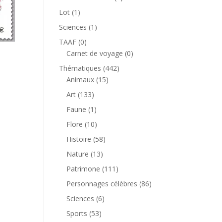
produit
1
Lot
1
produit
1
Sciences
1
produit
0
TAAF
0
produit
0
Carnet de voyage
0
produit
442
Thématiques
442
15
produits
Animaux
15
produits
133
Art
133
produits
1
Faune
1
produit
10
Flore
10
produits
58
Histoire
58
produits
13
Nature
13
produits
111
Patrimone
111
produits
86
Personnages célèbres
86
produits
6
Sciences
6
produits
53
Sports
53