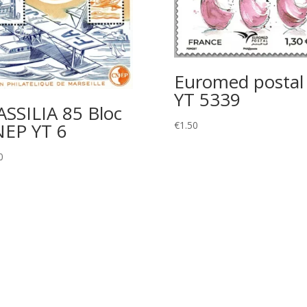
Euromed postal
YT 5339
SSILIA 85 Bloc
€
1.50
EP YT 6
0