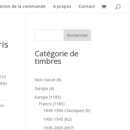
dation de la commande
A propos
Contact
ris
Catégorie de
timbres
2010
8
Non classé
8
MNH.
produits
4
Europa
4
produits
1185
Europe
1185
produits
1185
France
1185
ne
produits
0
1849-1900 Classiques
0
produit
62
1900-1945
62
produits
697
1945-2000
697