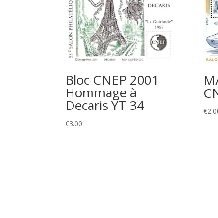
Bloc CNEP 2001
MA
Hommage à
CN
Decaris YT 34
€
2.0
€
3.00