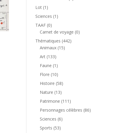
produit
1
Lot
1
produit
1
Sciences
1
produit
0
TAAF
0
produit
0
Carnet de voyage
0
produit
442
Thématiques
442
15
produits
Animaux
15
produits
133
Art
133
produits
1
Faune
1
produit
10
Flore
10
produits
58
Histoire
58
produits
13
Nature
13
produits
111
Patrimone
111
produits
86
Personnages célèbres
86
produits
6
Sciences
6
produits
53
Sports
53