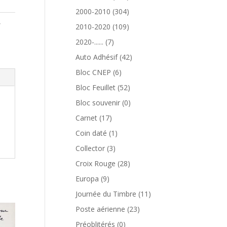
produits
304
2000-2010
304
,
produits
109
2010-2020
109
produits
7
2020-......
7
produits
42
Auto Adhésif
42
produits
6
Bloc CNEP
6
produits
52
Bloc Feuillet
52
produits
0
Bloc souvenir
0
produit
17
Carnet
17
produits
1
Coin daté
1
produit
3
Collector
3
produits
28
Croix Rouge
28
produits
9
Europa
9
produits
11
Journée du Timbre
11
produits
23
Poste aérienne
23
produits
0
Préoblitérés
0