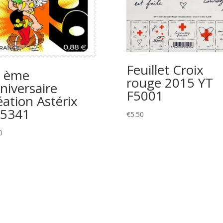
Feuillet Croix
 ème
rouge 2015 YT
niversaire
F5001
éation Astérix
5341
€
5.50
0