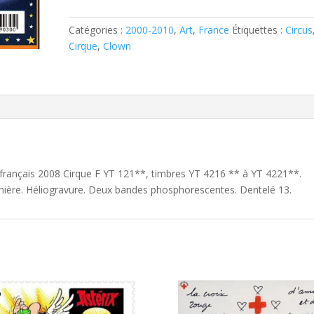
français
2008
Catégories :
2000-2010
,
Art
,
France
Étiquettes :
Circus
Cirque
Cirque
,
Clown
F
YT
121**
et français 2008 Cirque F YT 121**, timbres YT 4216 ** à YT 4221**.
nière. Héliogravure. Deux bandes phosphorescentes. Dentelé 13.