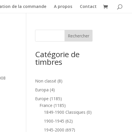
dation de la commande
A propos
Contact
Catégorie de
timbres
2008
8
Non classé
8
produits
4
Europa
4
produits
1185
Europe
1185
produits
1185
France
1185
produits
0
1849-1900 Classiques
0
produit
62
1900-1945
62
produits
697
1945-2000
697