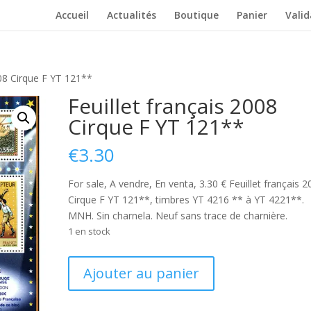
Accueil
Actualités
Boutique
Panier
Vali
2008 Cirque F YT 121**
Feuillet français 2008
Cirque F YT 121**
€
3.30
For sale, A vendre, En venta, 3.30 € Feuillet français 
Cirque F YT 121**, timbres YT 4216 ** à YT 4221**.
MNH. Sin charnela. Neuf sans trace de charnière.
1 en stock
quantité
Ajouter au panier
de
Feuillet