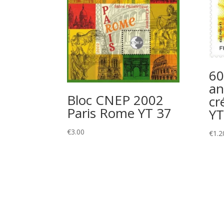
60
an
Bloc CNEP 2002
cr
Paris Rome YT 37
YT
€
3.00
€
1.2