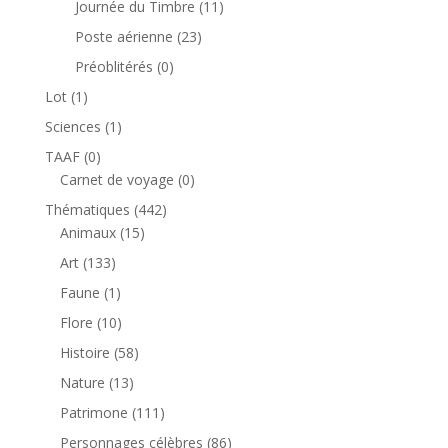
11
Journée du Timbre
11
produits
23
Poste aérienne
23
produits
0
Préoblitérés
0
produit
1
Lot
1
produit
1
Sciences
1
produit
0
TAAF
0
produit
0
Carnet de voyage
0
produit
442
Thématiques
442
15
produits
Animaux
15
produits
133
Art
133
produits
1
Faune
1
produit
10
Flore
10
produits
58
Histoire
58
produits
13
Nature
13
produits
111
Patrimone
111
produits
86
Personnages célèbres
86