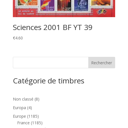
Sciences 2001 BF YT 39
€
4.60
Catégorie de timbres
8
Non classé
8
produits
4
Europa
4
produits
1185
Europe
1185
produits
1185
France
1185