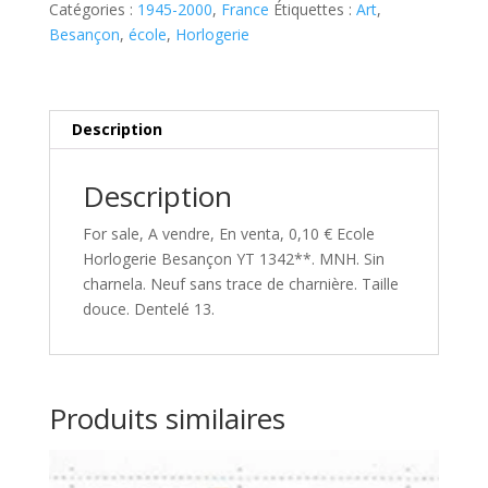
YT
Catégories :
1945-2000
,
France
Étiquettes :
Art
,
1342**
Besançon
,
école
,
Horlogerie
Description
Description
For sale, A vendre, En venta, 0,10 € Ecole
Horlogerie Besançon YT 1342**. MNH. Sin
charnela. Neuf sans trace de charnière. Taille
douce. Dentelé 13.
Produits similaires