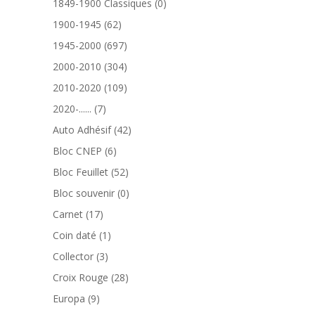
produits
0
1849-1900 Classiques
0
produit
62
1900-1945
62
produits
697
1945-2000
697
produits
304
2000-2010
304
produits
109
2010-2020
109
produits
7
2020-......
7
produits
42
Auto Adhésif
42
produits
6
Bloc CNEP
6
produits
52
Bloc Feuillet
52
produits
0
Bloc souvenir
0
produit
17
Carnet
17
produits
1
Coin daté
1
produit
3
Collector
3
produits
28
Croix Rouge
28
produits
9
Europa
9
produits