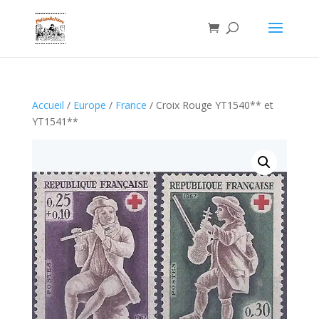
Accueil
/
Europe
/
France
/ Croix Rouge YT1540** et
YT1541**