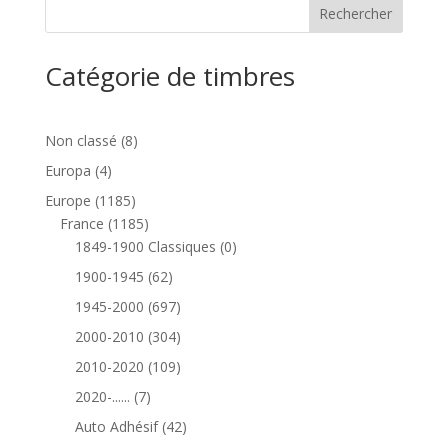
Catégorie de timbres
8
Non classé
8
produits
4
Europa
4
produits
1185
Europe
1185
produits
1185
France
1185
produits
0
1849-1900 Classiques
0
produit
62
1900-1945
62
produits
697
1945-2000
697
produits
304
2000-2010
304
produits
109
2010-2020
109
produits
7
2020-......
7
produits
42
Auto Adhésif
42