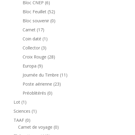
produits
6
Bloc CNEP
6
produits
52
Bloc Feuillet
52
produits
0
Bloc souvenir
0
produit
17
Carnet
17
produits
1
Coin daté
1
produit
3
Collector
3
produits
28
Croix Rouge
28
produits
9
Europa
9
produits
11
Journée du Timbre
11
produits
23
Poste aérienne
23
produits
0
Préoblitérés
0
produit
1
Lot
1
produit
1
Sciences
1
produit
0
TAAF
0
produit
0
Carnet de voyage
0
produit