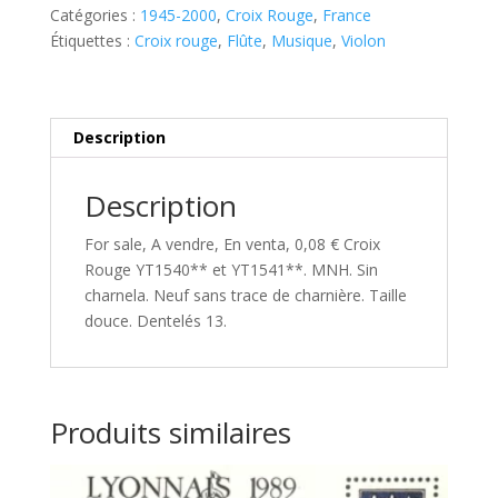
et
Catégories :
1945-2000
,
Croix Rouge
,
France
YT1541**
Étiquettes :
Croix rouge
,
Flûte
,
Musique
,
Violon
Description
Description
For sale, A vendre, En venta, 0,08 € Croix
Rouge YT1540** et YT1541**. MNH. Sin
charnela. Neuf sans trace de charnière. Taille
douce. Dentelés 13.
Produits similaires