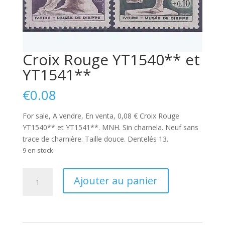
Croix Rouge YT1540** et
YT1541**
€
0.08
For sale, A vendre, En venta, 0,08 € Croix Rouge
YT1540** et YT1541**. MNH. Sin charnela. Neuf sans
trace de charnière. Taille douce. Dentelés 13.
9 en stock
quantité
Ajouter au panier
de
Croix
Rouge
YT1540**