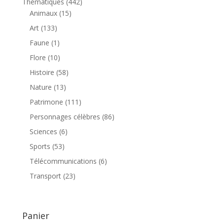
442
Thématiques
442
15
produits
Animaux
15
produits
133
Art
133
produits
1
Faune
1
produit
10
Flore
10
produits
58
Histoire
58
produits
13
Nature
13
produits
111
Patrimone
111
produits
86
Personnages célèbres
86
produits
6
Sciences
6
produits
53
Sports
53
produits
6
Télécommunications
6
produits
23
Transport
23
produits
Panier