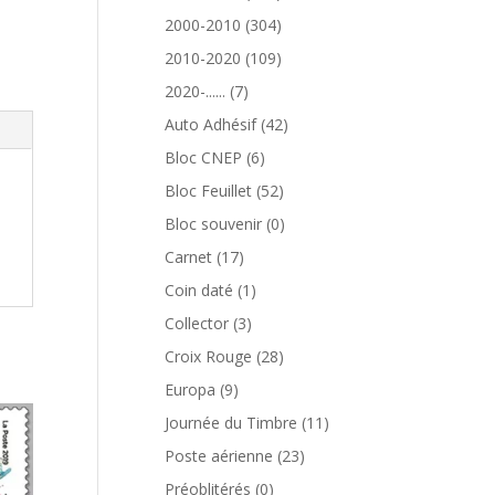
produits
304
2000-2010
304
produits
109
2010-2020
109
produits
7
2020-......
7
produits
42
Auto Adhésif
42
produits
6
Bloc CNEP
6
produits
52
Bloc Feuillet
52
produits
0
Bloc souvenir
0
produit
17
Carnet
17
produits
1
Coin daté
1
produit
3
Collector
3
produits
28
Croix Rouge
28
produits
9
Europa
9
produits
11
Journée du Timbre
11
produits
23
Poste aérienne
23
produits
0
Préoblitérés
0