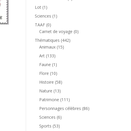
produit
1
Lot
1
produit
1
Sciences
1
produit
0
TAAF
0
produit
0
Carnet de voyage
0
produit
442
Thématiques
442
15
produits
Animaux
15
produits
133
Art
133
produits
1
Faune
1
produit
10
Flore
10
produits
58
Histoire
58
produits
13
Nature
13
produits
111
Patrimone
111
produits
86
Personnages célèbres
86
produits
6
Sciences
6
produits
53
Sports
53