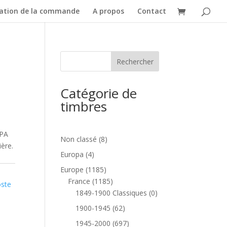
dation de la commande
A propos
Contact
Catégorie de
timbres
 PA
8
Non classé
8
ère.
produits
4
Europa
4
produits
1185
Europe
1185
produits
1185
France
1185
ste
produits
0
1849-1900 Classiques
0
produit
62
1900-1945
62
produits
697
1945-2000
697