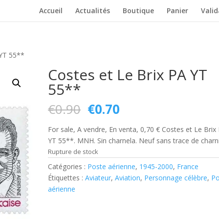
Accueil
Actualités
Boutique
Panier
Vali
 YT 55**
Costes et Le Brix PA YT
55**
Le
Le
€
0.90
€
0.70
prix
prix
initial
actuel
For sale, A vendre, En venta, 0,70 € Costes et Le Brix
était :
est :
YT 55**. MNH. Sin charnela. Neuf sans trace de charni
€0.90.
€0.70.
Rupture de stock
Catégories :
Poste aérienne
,
1945-2000
,
France
Étiquettes :
Aviateur
,
Aviation
,
Personnage célèbre
,
Po
aérienne