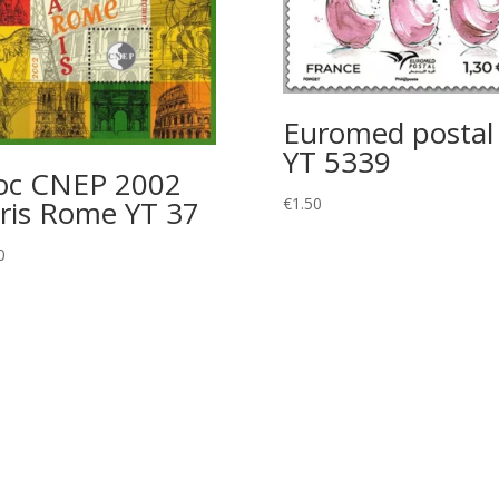
Euromed postal
YT 5339
oc CNEP 2002
€
1.50
ris Rome YT 37
0