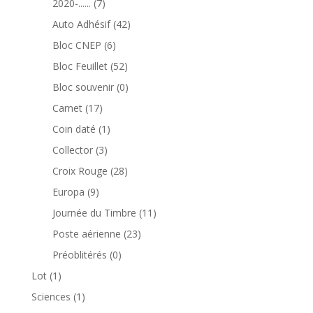
7
2020-......
7
produits
42
Auto Adhésif
42
produits
6
Bloc CNEP
6
produits
52
Bloc Feuillet
52
produits
0
Bloc souvenir
0
produit
17
Carnet
17
produits
1
Coin daté
1
produit
3
Collector
3
produits
28
Croix Rouge
28
produits
9
Europa
9
produits
11
Journée du Timbre
11
produits
23
Poste aérienne
23
produits
0
Préoblitérés
0
produit
1
Lot
1
produit
1
Sciences
1
produit