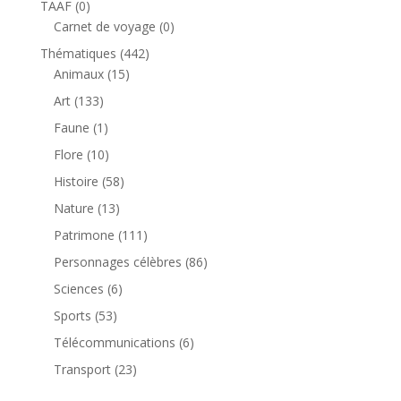
0
TAAF
0
produit
0
Carnet de voyage
0
produit
442
Thématiques
442
15
produits
Animaux
15
produits
133
Art
133
produits
1
Faune
1
produit
10
Flore
10
produits
58
Histoire
58
produits
13
Nature
13
produits
111
Patrimone
111
produits
86
Personnages célèbres
86
produits
6
Sciences
6
produits
53
Sports
53
produits
6
Télécommunications
6
produits
23
Transport
23
produits