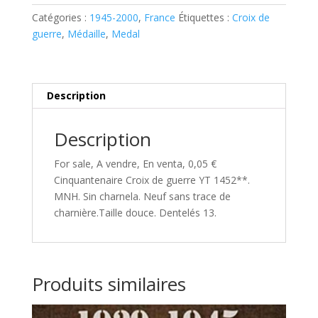
de
guerre
Catégories :
1945-2000
,
France
Étiquettes :
Croix de
YT
guerre
,
Médaille
,
Medal
1452**
Description
Description
For sale, A vendre, En venta, 0,05 €
Cinquantenaire Croix de guerre YT 1452**.
MNH. Sin charnela. Neuf sans trace de
charnière.Taille douce. Dentelés 13.
Produits similaires