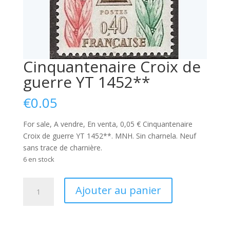
Cinquantenaire Croix de
guerre YT 1452**
€
0.05
For sale, A vendre, En venta, 0,05 € Cinquantenaire
Croix de guerre YT 1452**. MNH. Sin charnela. Neuf
sans trace de charnière.
6 en stock
quantité
Ajouter au panier
de
Cinquantenaire
Croix