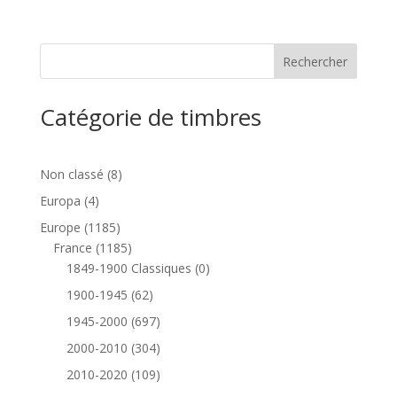
Catégorie de timbres
8
Non classé
8
produits
4
Europa
4
produits
1185
Europe
1185
produits
1185
France
1185
produits
0
1849-1900 Classiques
0
produit
62
1900-1945
62
produits
697
1945-2000
697
produits
304
2000-2010
304
produits
109
2010-2020
109
produits