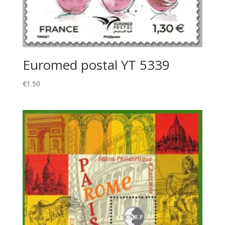
Euromed postal YT 5339
€
1.50