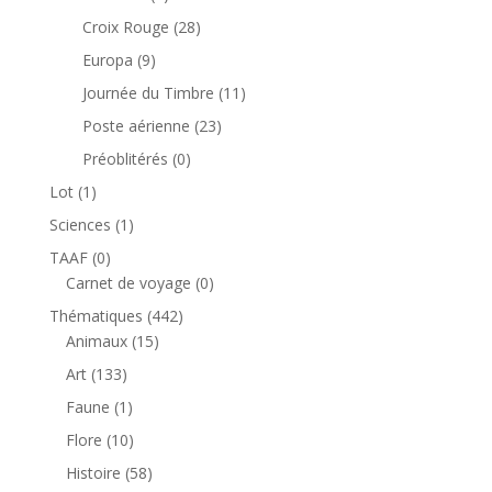
produits
28
Croix Rouge
28
produits
9
Europa
9
produits
11
Journée du Timbre
11
produits
23
Poste aérienne
23
produits
0
Préoblitérés
0
produit
1
Lot
1
produit
1
Sciences
1
produit
0
TAAF
0
produit
0
Carnet de voyage
0
produit
442
Thématiques
442
15
produits
Animaux
15
produits
133
Art
133
produits
1
Faune
1
produit
10
Flore
10
produits
58
Histoire
58