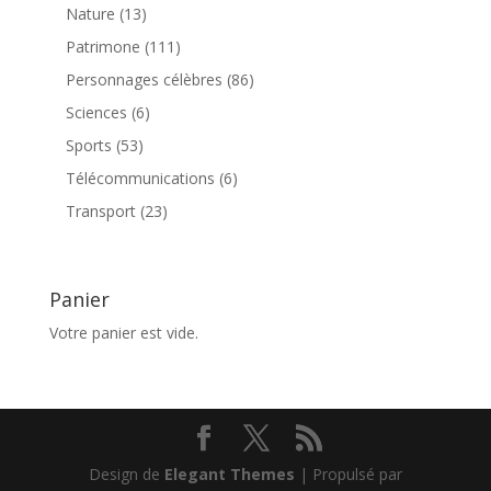
produits
13
Nature
13
produits
111
Patrimone
111
produits
86
Personnages célèbres
86
produits
6
Sciences
6
produits
53
Sports
53
produits
6
Télécommunications
6
produits
23
Transport
23
produits
Panier
Votre panier est vide.
Design de
Elegant Themes
| Propulsé par