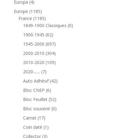
4
Europa
4
produits
1185
Europe
1185
produits
1185
France
1185
produits
0
1849-1900 Classiques
0
produit
62
1900-1945
62
produits
697
1945-2000
697
produits
304
2000-2010
304
produits
109
2010-2020
109
produits
7
2020-......
7
produits
42
Auto Adhésif
42
produits
6
Bloc CNEP
6
produits
52
Bloc Feuillet
52
produits
0
Bloc souvenir
0
produit
17
Carnet
17
produits
1
Coin daté
1
produit
3
Collector
3