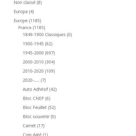
8
Non classé
8
produits
4
Europa
4
produits
1185
Europe
1185
produits
1185
France
1185
produits
0
1849-1900 Classiques
0
produit
62
1900-1945
62
produits
697
1945-2000
697
produits
304
2000-2010
304
produits
109
2010-2020
109
produits
7
2020-......
7
produits
42
Auto Adhésif
42
produits
6
Bloc CNEP
6
produits
52
Bloc Feuillet
52
produits
0
Bloc souvenir
0
produit
17
Carnet
17
produits
1
Coin daté
1