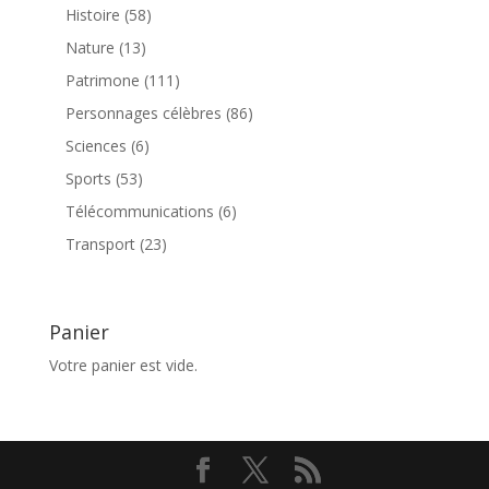
produits
58
Histoire
58
produits
13
Nature
13
produits
111
Patrimone
111
produits
86
Personnages célèbres
86
produits
6
Sciences
6
produits
53
Sports
53
produits
6
Télécommunications
6
produits
23
Transport
23
produits
Panier
Votre panier est vide.