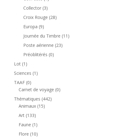
produit
3
Collector
3
produits
28
Croix Rouge
28
produits
9
Europa
9
produits
11
Journée du Timbre
11
produits
23
Poste aérienne
23
produits
0
Préoblitérés
0
produit
1
Lot
1
produit
1
Sciences
1
produit
0
TAAF
0
produit
0
Carnet de voyage
0
produit
442
Thématiques
442
15
produits
Animaux
15
produits
133
Art
133
produits
1
Faune
1
produit
10
Flore
10