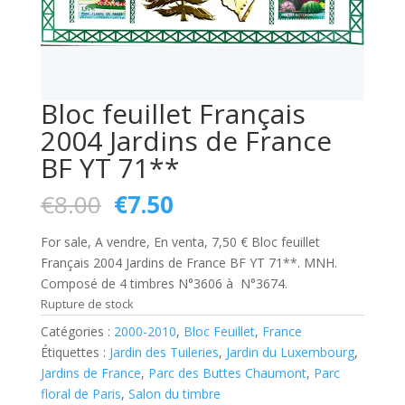
Bloc feuillet Français
2004 Jardins de France
BF YT 71**
Le
Le
€
8.00
€
7.50
prix
prix
initial
actuel
For sale, A vendre, En venta, 7,50 € Bloc feuillet
était :
est :
Français 2004 Jardins de France BF YT 71**. MNH.
€8.00.
€7.50.
Composé de 4 timbres N°3606 à N°3674.
Rupture de stock
Catégories :
2000-2010
,
Bloc Feuillet
,
France
Étiquettes :
Jardin des Tuileries
,
Jardin du Luxembourg
,
Jardins de France
,
Parc des Buttes Chaumont
,
Parc
floral de Paris
,
Salon du timbre