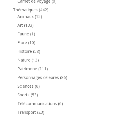
produit
0
Carnet de voyage
0
produit
442
Thématiques
442
15
produits
Animaux
15
produits
133
Art
133
produits
1
Faune
1
produit
10
Flore
10
produits
58
Histoire
58
produits
13
Nature
13
produits
111
Patrimone
111
produits
86
Personnages célèbres
86
produits
6
Sciences
6
produits
53
Sports
53
produits
6
Télécommunications
6
produits
23
Transport
23
produits