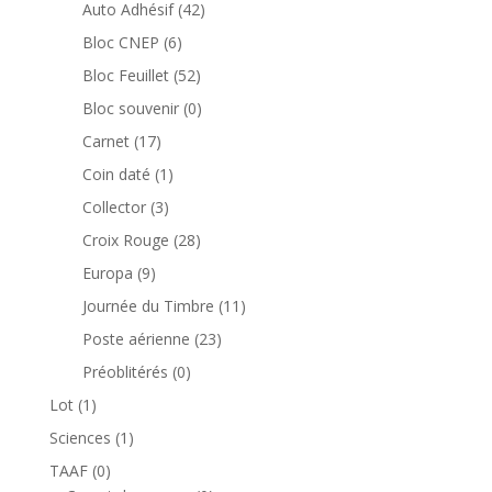
produits
42
Auto Adhésif
42
produits
6
Bloc CNEP
6
produits
52
Bloc Feuillet
52
produits
0
Bloc souvenir
0
produit
17
Carnet
17
produits
1
Coin daté
1
produit
3
Collector
3
produits
28
Croix Rouge
28
produits
9
Europa
9
produits
11
Journée du Timbre
11
produits
23
Poste aérienne
23
produits
0
Préoblitérés
0
produit
1
Lot
1
produit
1
Sciences
1
produit
0
TAAF
0