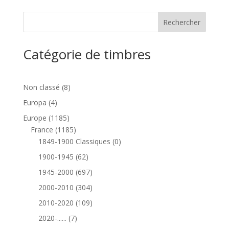
Catégorie de timbres
8
Non classé
8
produits
4
Europa
4
produits
1185
Europe
1185
produits
1185
France
1185
produits
0
1849-1900 Classiques
0
produit
62
1900-1945
62
produits
697
1945-2000
697
produits
304
2000-2010
304
produits
109
2010-2020
109
produits
7
2020-......
7