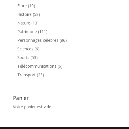
produit
10
Flore
10
produits
58
Histoire
58
produits
13
Nature
13
produits
111
Patrimone
111
produits
86
Personnages célèbres
86
produits
6
Sciences
6
produits
53
Sports
53
produits
6
Télécommunications
6
produits
23
Transport
23
produits
Panier
Votre panier est vide.