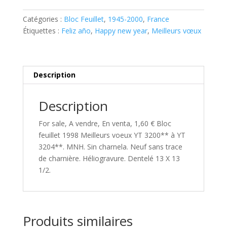
1998
Meilleurs
Catégories :
Bloc Feuillet
,
1945-2000
,
France
voeux
Étiquettes :
Feliz año
,
Happy new year
,
Meilleurs vœux
YT
3200**
à
Description
YT
3204**
Description
For sale, A vendre, En venta, 1,60 € Bloc
feuillet 1998 Meilleurs voeux YT 3200** à YT
3204**. MNH. Sin charnela. Neuf sans trace
de charnière. Héliogravure. Dentelé 13 X 13
1/2.
Produits similaires