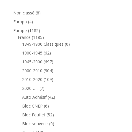
8
Non classé
8
produits
4
Europa
4
produits
1185
Europe
1185
produits
1185
France
1185
produits
0
1849-1900 Classiques
0
produit
62
1900-1945
62
produits
697
1945-2000
697
produits
304
2000-2010
304
produits
109
2010-2020
109
produits
7
2020-......
7
produits
42
Auto Adhésif
42
produits
6
Bloc CNEP
6
produits
52
Bloc Feuillet
52
produits
0
Bloc souvenir
0
produit