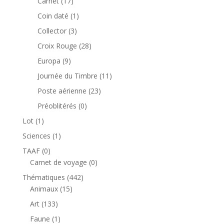
17
Carnet
17
produits
1
Coin daté
1
produit
3
Collector
3
produits
28
Croix Rouge
28
produits
9
Europa
9
produits
11
Journée du Timbre
11
produits
23
Poste aérienne
23
produits
0
Préoblitérés
0
produit
1
Lot
1
produit
1
Sciences
1
produit
0
TAAF
0
produit
0
Carnet de voyage
0
produit
442
Thématiques
442
15
produits
Animaux
15
produits
133
Art
133
produits
1
Faune
1