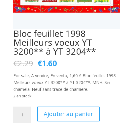
Bloc feuillet 1998
Meilleurs voeux YT
3200** à YT 3204**
Le
Le
€
2.29
€
1.60
prix
prix
initial
actuel
For sale, A vendre, En venta, 1,60 € Bloc feuillet 1998
était :
est :
Meilleurs voeux YT 3200** à YT 3204**. MNH. Sin
€2.29.
€1.60.
charnela. Neuf sans trace de charnière.
2 en stock
quantité
Ajouter au panier
de
Bloc
feuillet