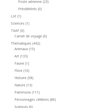
23
Poste aérienne
23
produits
0
Préoblitérés
0
produit
1
Lot
1
produit
1
Sciences
1
produit
0
TAAF
0
produit
0
Carnet de voyage
0
produit
442
Thématiques
442
15
produits
Animaux
15
produits
133
Art
133
produits
1
Faune
1
produit
10
Flore
10
produits
58
Histoire
58
produits
13
Nature
13
produits
111
Patrimone
111
produits
86
Personnages célèbres
86
produits
6
Sciences
6