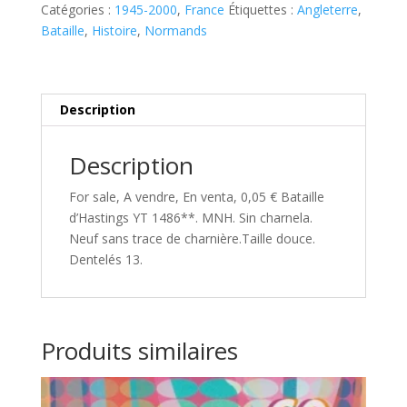
1486**
Catégories :
1945-2000
,
France
Étiquettes :
Angleterre
,
Bataille
,
Histoire
,
Normands
Description
Description
For sale, A vendre, En venta, 0,05 € Bataille
d’Hastings YT 1486**. MNH. Sin charnela.
Neuf sans trace de charnière.Taille douce.
Dentelés 13.
Produits similaires