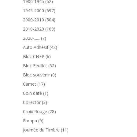
62
1900-1945
62
produits
697
1945-2000
697
produits
304
2000-2010
304
produits
109
2010-2020
109
produits
7
2020-......
7
produits
42
Auto Adhésif
42
produits
6
Bloc CNEP
6
produits
52
Bloc Feuillet
52
produits
0
Bloc souvenir
0
produit
17
Carnet
17
produits
1
Coin daté
1
produit
3
Collector
3
produits
28
Croix Rouge
28
produits
9
Europa
9
produits
11
Journée du Timbre
11
produits