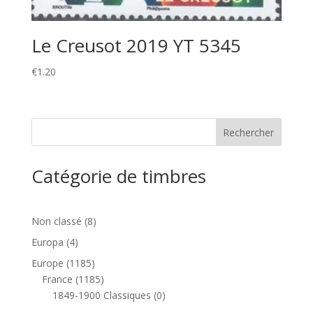
Le Creusot 2019 YT 5345
€
1.20
Catégorie de timbres
8
Non classé
8
produits
4
Europa
4
produits
1185
Europe
1185
produits
1185
France
1185
produits
0
1849-1900 Classiques
0
produit