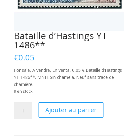
Bataille d’Hastings YT
1486**
€
0.05
For sale, A vendre, En venta, 0,05 € Bataille d’Hastings
YT 1486**. MNH. Sin charnela. Neuf sans trace de
charnière.
9 en stock
quantité
Ajouter au panier
de
Bataille
d'Hastings
YT