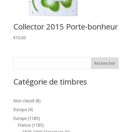
Collector 2015 Porte-bonheur
€
10.00
Catégorie de timbres
8
Non classé
8
produits
4
Europa
4
produits
1185
Europe
1185
produits
1185
France
1185
produits
0
1849-1900 Classiques
0