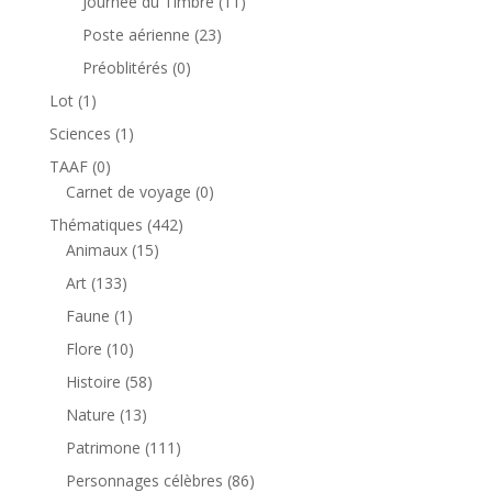
11
Journée du Timbre
11
produits
23
Poste aérienne
23
produits
0
Préoblitérés
0
produit
1
Lot
1
produit
1
Sciences
1
produit
0
TAAF
0
produit
0
Carnet de voyage
0
produit
442
Thématiques
442
15
produits
Animaux
15
produits
133
Art
133
produits
1
Faune
1
produit
10
Flore
10
produits
58
Histoire
58
produits
13
Nature
13
produits
111
Patrimone
111
produits
86
Personnages célèbres
86