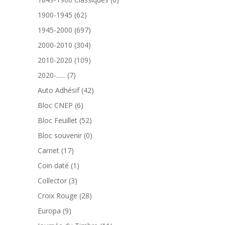
produit
62
1900-1945
62
produits
697
1945-2000
697
produits
304
2000-2010
304
produits
109
2010-2020
109
produits
7
2020-......
7
produits
42
Auto Adhésif
42
produits
6
Bloc CNEP
6
produits
52
Bloc Feuillet
52
produits
0
Bloc souvenir
0
produit
17
Carnet
17
produits
1
Coin daté
1
produit
3
Collector
3
produits
28
Croix Rouge
28
produits
9
Europa
9
produits