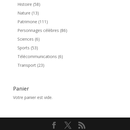
produits
58
Histoire
58
produits
13
Nature
13
produits
111
Patrimone
111
produits
86
Personnages célèbres
86
produits
6
Sciences
6
produits
53
Sports
53
produits
6
Télécommunications
6
produits
23
Transport
23
produits
Panier
Votre panier est vide.