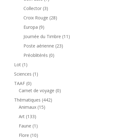
produit
3
Collector
3
produits
28
Croix Rouge
28
produits
9
Europa
9
produits
11
Journée du Timbre
11
produits
23
Poste aérienne
23
produits
0
Préoblitérés
0
produit
1
Lot
1
produit
1
Sciences
1
produit
0
TAAF
0
produit
0
Carnet de voyage
0
produit
442
Thématiques
442
15
produits
Animaux
15
produits
133
Art
133
produits
1
Faune
1
produit
10
Flore
10