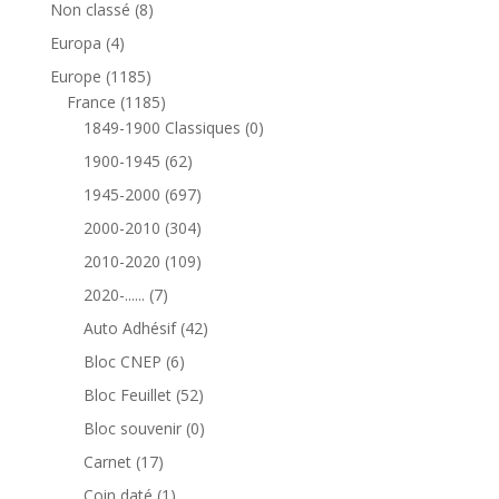
8
Non classé
8
produits
4
Europa
4
produits
1185
Europe
1185
produits
1185
France
1185
produits
0
1849-1900 Classiques
0
produit
62
1900-1945
62
produits
697
1945-2000
697
produits
304
2000-2010
304
produits
109
2010-2020
109
produits
7
2020-......
7
produits
42
Auto Adhésif
42
produits
6
Bloc CNEP
6
produits
52
Bloc Feuillet
52
produits
0
Bloc souvenir
0
produit
17
Carnet
17
produits
1
Coin daté
1