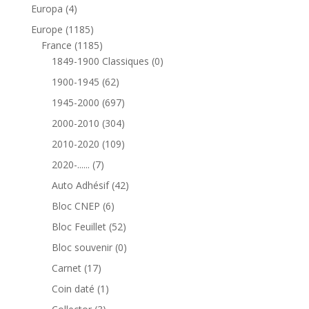
produits
4
Europa
4
produits
1185
Europe
1185
produits
1185
France
1185
produits
0
1849-1900 Classiques
0
produit
62
1900-1945
62
produits
697
1945-2000
697
produits
304
2000-2010
304
produits
109
2010-2020
109
produits
7
2020-......
7
produits
42
Auto Adhésif
42
produits
6
Bloc CNEP
6
produits
52
Bloc Feuillet
52
produits
0
Bloc souvenir
0
produit
17
Carnet
17
produits
1
Coin daté
1
produit
3