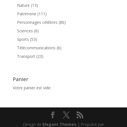
produits
13
Nature
13
produits
111
Patrimone
111
produits
86
Personnages célèbres
86
produits
6
Sciences
6
produits
53
Sports
53
produits
6
Télécommunications
6
produits
23
Transport
23
produits
Panier
Votre panier est vide.
Design de
Elegant Themes
| Propulsé par