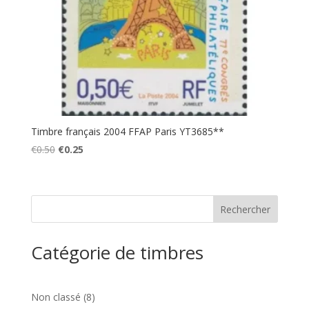
Timbre français 2004 FFAP Paris YT3685**
Le
Le
€
0.50
€
0.25
prix
prix
initial
actuel
était :
est :
€0.50.
€0.25.
Catégorie de timbres
8
Non classé
8