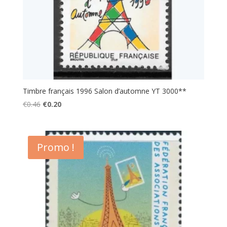
Timbre français 1996 Salon d’automne YT 3000**
Le
Le
€
0.46
€
0.20
prix
prix
initial
actuel
était :
est :
Promo !
€0.46.
€0.20.