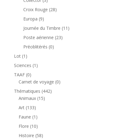
Collector
3
produits
28
Croix Rouge
28
produits
9
Europa
9
produits
11
Journée du Timbre
11
produits
23
Poste aérienne
23
produits
0
Préoblitérés
0
produit
1
Lot
1
produit
1
Sciences
1
produit
0
TAAF
0
produit
0
Carnet de voyage
0
produit
442
Thématiques
442
15
produits
Animaux
15
produits
133
Art
133
produits
1
Faune
1
produit
10
Flore
10
produits
58
Histoire
58