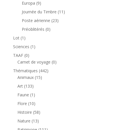
produits
9
Europa
9
produits
11
Journée du Timbre
11
produits
23
Poste aérienne
23
produits
0
Préoblitérés
0
produit
1
Lot
1
produit
1
Sciences
1
produit
0
TAAF
0
produit
0
Carnet de voyage
0
produit
442
Thématiques
442
15
produits
Animaux
15
produits
133
Art
133
produits
1
Faune
1
produit
10
Flore
10
produits
58
Histoire
58
produits
13
Nature
13
produits
111
Patrimone
111