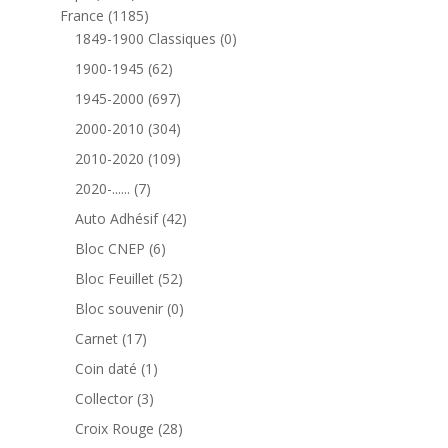
produits
1185
France
1185
produits
0
1849-1900 Classiques
0
produit
62
1900-1945
62
produits
697
1945-2000
697
produits
304
2000-2010
304
produits
109
2010-2020
109
produits
7
2020-......
7
produits
42
Auto Adhésif
42
produits
6
Bloc CNEP
6
produits
52
Bloc Feuillet
52
produits
0
Bloc souvenir
0
produit
17
Carnet
17
produits
1
Coin daté
1
produit
3
Collector
3
produits
28
Croix Rouge
28