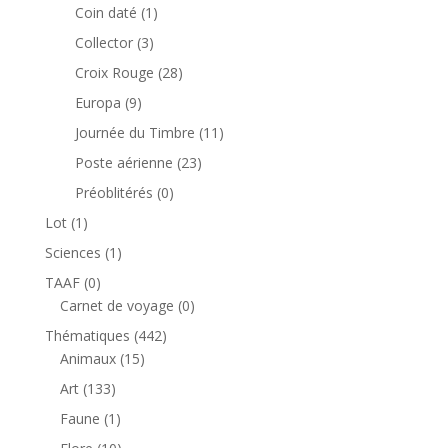
produits
1
Coin daté
1
produit
3
Collector
3
produits
28
Croix Rouge
28
produits
9
Europa
9
produits
11
Journée du Timbre
11
produits
23
Poste aérienne
23
produits
0
Préoblitérés
0
produit
1
Lot
1
produit
1
Sciences
1
produit
0
TAAF
0
produit
0
Carnet de voyage
0
produit
442
Thématiques
442
15
produits
Animaux
15
produits
133
Art
133
produits
1
Faune
1
produit
10