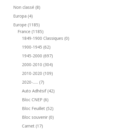
8
Non classé
8
produits
4
Europa
4
produits
1185
Europe
1185
produits
1185
France
1185
produits
0
1849-1900 Classiques
0
produit
62
1900-1945
62
produits
697
1945-2000
697
produits
304
2000-2010
304
produits
109
2010-2020
109
produits
7
2020-......
7
produits
42
Auto Adhésif
42
produits
6
Bloc CNEP
6
produits
52
Bloc Feuillet
52
produits
0
Bloc souvenir
0
produit
17
Carnet
17