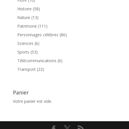
Flore
10
produits
58
Histoire
58
produits
13
Nature
13
produits
111
Patrimone
111
produits
86
Personnages célèbres
86
produits
6
Sciences
6
produits
53
Sports
53
produits
6
Télécommunications
6
produits
23
Transport
23
produits
Panier
Votre panier est vide.