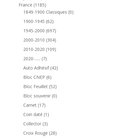
produits
1185
France
1185
produits
0
1849-1900 Classiques
0
produit
62
1900-1945
62
produits
697
1945-2000
697
produits
304
2000-2010
304
produits
109
2010-2020
109
produits
7
2020-......
7
produits
42
Auto Adhésif
42
produits
6
Bloc CNEP
6
produits
52
Bloc Feuillet
52
produits
0
Bloc souvenir
0
produit
17
Carnet
17
produits
1
Coin daté
1
produit
3
Collector
3
produits
28
Croix Rouge
28