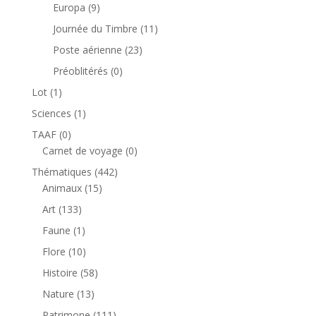
produits
9
Europa
9
produits
11
Journée du Timbre
11
produits
23
Poste aérienne
23
produits
0
Préoblitérés
0
produit
1
Lot
1
produit
1
Sciences
1
produit
0
TAAF
0
produit
0
Carnet de voyage
0
produit
442
Thématiques
442
15
produits
Animaux
15
produits
133
Art
133
produits
1
Faune
1
produit
10
Flore
10
produits
58
Histoire
58
produits
13
Nature
13
produits
111
Patrimone
111