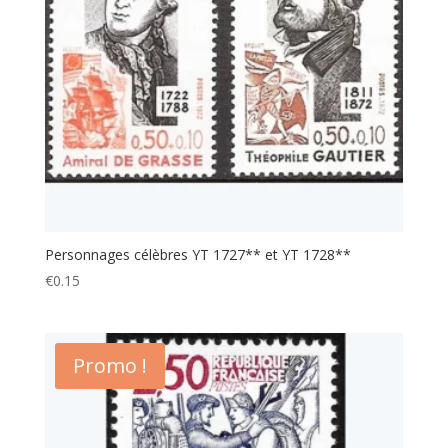
Personnages célèbres YT 1727** et YT 1728**
€
0.15
Promo !