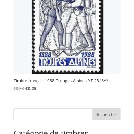
Timbre français 1988 Troupes Alpines YT 2543**
Le
Le
€
0.38
€
0.25
prix
prix
initial
actuel
était :
est :
€0.38.
€0.25.
Catégorie de timbres