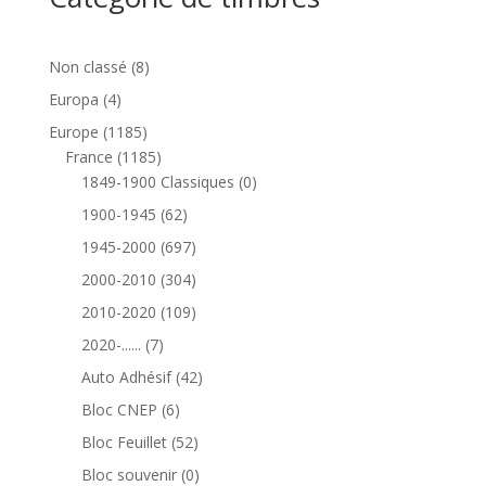
8
Non classé
8
produits
4
Europa
4
produits
1185
Europe
1185
produits
1185
France
1185
produits
0
1849-1900 Classiques
0
produit
62
1900-1945
62
produits
697
1945-2000
697
produits
304
2000-2010
304
produits
109
2010-2020
109
produits
7
2020-......
7
produits
42
Auto Adhésif
42
produits
6
Bloc CNEP
6
produits
52
Bloc Feuillet
52
produits
0
Bloc souvenir
0