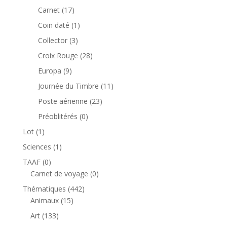
produit
17
Carnet
17
produits
1
Coin daté
1
produit
3
Collector
3
produits
28
Croix Rouge
28
produits
9
Europa
9
produits
11
Journée du Timbre
11
produits
23
Poste aérienne
23
produits
0
Préoblitérés
0
produit
1
Lot
1
produit
1
Sciences
1
produit
0
TAAF
0
produit
0
Carnet de voyage
0
produit
442
Thématiques
442
15
produits
Animaux
15
produits
133
Art
133
produits