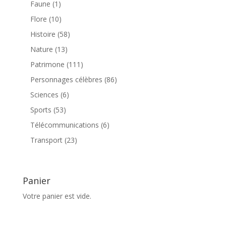
1
Faune
1
produit
10
Flore
10
produits
58
Histoire
58
produits
13
Nature
13
produits
111
Patrimone
111
produits
86
Personnages célèbres
86
produits
6
Sciences
6
produits
53
Sports
53
produits
6
Télécommunications
6
produits
23
Transport
23
produits
Panier
Votre panier est vide.